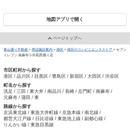
地図アプリで開く
ページトップへ
青山通り不動産
>
周辺施設案内
>
港区
>
港区のコンビニエンスストア
>
セブン
イレブン 南麻布５外苑西通り店
市区町村から探す
港区
/
品川区
/
目黒区
/
豊島区
/
新宿区
/
大田区
/
渋谷区
町名から探す
洗足
/
三田
/
東大井
/
南品川
/
長崎
/
左門町
/
南麻布
/
元麻布
/
蒲田
/
東
路線から探す
京浜東北線
/
東急大井町線
/
京急本線
/
南北線
/
都営大江戸線
/
日比谷線
/
東急池上線
/
副都心線
/
りんかい線
/
東急目黒線