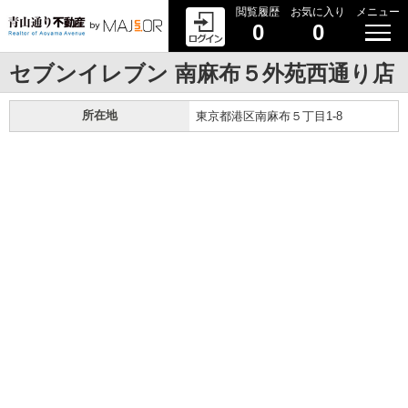
閲覧履歴
お気に入り
メニュー
0
0
セブンイレブン 南麻布５外苑西通り店
所在地
東京都港区南麻布５丁目1-8