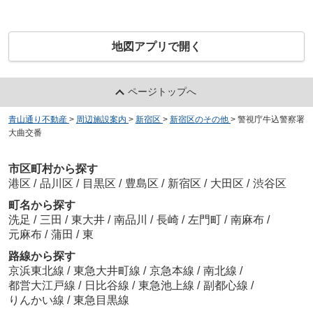
地図アプリで開く
ページトップへ
青山通り不動産
>
周辺施設案内
>
新宿区
>
新宿区のその他
>
警視庁牛込警察署
大曲交番
市区町村から探す
港区
/
品川区
/
目黒区
/
豊島区
/
新宿区
/
大田区
/
渋谷区
町名から探す
洗足
/
三田
/
東大井
/
南品川
/
長崎
/
左門町
/
南麻布
/
元麻布
/
蒲田
/
東
路線から探す
京浜東北線
/
東急大井町線
/
京急本線
/
南北線
/
都営大江戸線
/
日比谷線
/
東急池上線
/
副都心線
/
りんかい線
/
東急目黒線