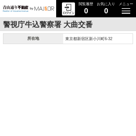
閲覧履歴
お気に入り
メニュー
0
0
警視庁牛込警察署 大曲交番
所在地
東京都新宿区新小川町6-32