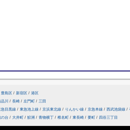
豊島区
/
新宿区
/
港区
南品川
/
長崎
/
左門町
/
三田
東急目黒線
/
東急池上線
/
京浜東北線
/
りんかい線
/
京急本線
/
西武池袋線
/
旗の台
/
大井町
/
鮫洲
/
青物横丁
/
椎名町
/
東長崎
/
要町
/
四谷三丁目