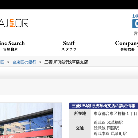
営
東区
>
台東区の銀行
>
三菱UFJ銀行浅草橋支店
三菱UFJ銀行浅草橋支店の詳細情報
所在地
東京都台東区柳橋１丁目2
総武線 浅草橋駅
交通
総武線 両国駅
総武本線 馬喰町駅