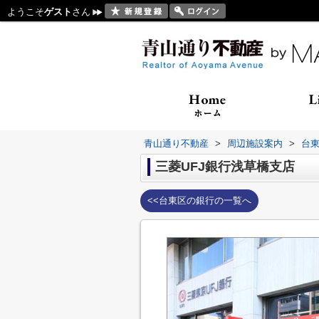
ようこそ
ゲスト
さん
青山通り不動産
>
周辺施設案内
>
台
三菱UFJ銀行浅草橋支店
<<台東区の銀行の一覧へ