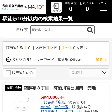
閲覧履歴
お気に入り
メニュー
0
0
駅徒歩10分以内の検索結果一覧
再検索
1
1
1～1
該当物件数
件
区画数
区画
件を表示
変更
絞り込み条件：
キーワード：駅徒歩10分以内
販売物件のみ
南麻布３丁目 有栖川宮公園南 売地
売買 | 売地
5
4,800
億
万円
日比谷線
「
広尾
」駅 徒歩9分
南北線
「
麻布十番
」駅 徒歩14分
都営三田線
「
白金高輪
」駅 徒歩14分