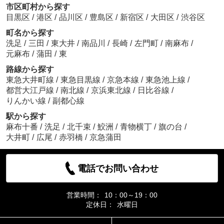
市区町村から探す
目黒区
/
港区
/
品川区
/
豊島区
/
新宿区
/
大田区
/
渋谷区
町名から探す
洗足
/
三田
/
東大井
/
南品川
/
長崎
/
左門町
/
南麻布
/
元麻布
/
蒲田
/
東
路線から探す
東急大井町線
/
東急目黒線
/
京急本線
/
東急池上線
/
都営大江戸線
/
南北線
/
京浜東北線
/
日比谷線
/
りんかい線
/
副都心線
駅から探す
麻布十番
/
洗足
/
北千束
/
鮫洲
/
青物横丁
/
旗の台
/
大井町
/
広尾
/
赤羽橋
/
京急蒲田
電話でお問い合わせ
営業時間：
10：00～19：00
定休日：
水曜日