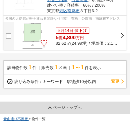
建ぺい率 / 容積率：60% / 200%
東京都
港区
南麻布
３丁目6-2
各国の大使館が軒を連ねる閑静な住宅街 有栖川公園南 南麻布アドレス
5月14日 値下げ
5
4,800
億
万
円
82.62㎡(24.99坪) / 坪単価：
2,192.88
万
1
1
1～1
該当物件数
件
販売数
区画
件を表示
変更
絞り込み条件：
キーワード：駅徒歩10分以内
ページトップへ
青山通り不動産
>
物件一覧