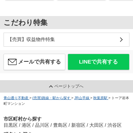
こだわり特集
【売買】収益物件特集
メールで共有する
LINEで共有する
ページトップへ
青山通り不動産
>
(売買)路線・駅から探す
>
JR山手線
>
秋葉原駅
>
トーア岩本
町マンション
市区町村から探す
目黒区
/
港区
/
品川区
/
豊島区
/
新宿区
/
大田区
/
渋谷区