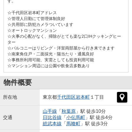
す。
☆千代田区岩本町アドレス
☆管理人日勤にて管理体制良好
☆共用部に防犯カメラついています
☆オートロックマンション
☆火事の心配がなく、掃除がとても楽な2口IHクッキングヒー
ター
☆バルコニーはリビング・洋室両部屋から行き来できます
☆南東角住戸・二面採光・陽当たり・通風良好
☆事務所利用可能、実需としても投資利用可能
☆マンション周辺には公園や飲食店多数あり
物件概要
所在地
東京都
千代田区
岩本町
１丁目
山手線
「
秋葉原
」駅 徒歩10分
交通
日比谷線
「
小伝馬町
」駅 徒歩4分
総武本線
「
馬喰町
」駅 徒歩3分