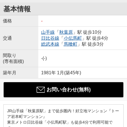
基本情報
価格
-
山手線
「
秋葉原
」駅 徒歩10分
交通
日比谷線
「
小伝馬町
」駅 徒歩4分
総武本線
「
馬喰町
」駅 徒歩3分
間取り
-(-)
(専有面積)
築年月
1981年 1月(築45年)
お問い合わせ(無料)
JR山手線「秋葉原駅」まで徒歩圏内！好立地マンション『トー
ア岩本町マンション』
東京メトロ日比谷線「小伝馬町駅」も徒歩4分で利用可能で