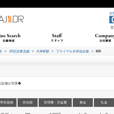
営
す
>
JR京浜東北線
>
大井町駅
>
プライマル大井仙台坂
>
905
の設備が充実◆
専有面積
所在階
管理費・共益費
敷金
礼金