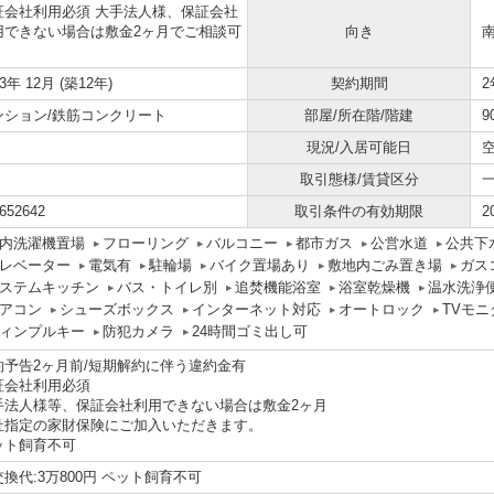
証会社利用必須 大手法人様、保証会社
用できない場合は敷金2ヶ月でご相談可
向き
13年 12月 (築12年)
契約期間
2
ンション/鉄筋コンクリート
部屋/所在階/階建
9
現況/入居可能日
取引態様/賃貸区分
652642
取引条件の有効期限
2
内洗濯機置場
フローリング
バルコニー
都市ガス
公営水道
公共下
レベーター
電気有
駐輪場
バイク置場あり
敷地内ごみ置き場
ガス
ステムキッチン
バス・トイレ別
追焚機能浴室
浴室乾燥機
温水洗浄
アコン
シューズボックス
インターネット対応
オートロック
TVモ
ィンプルキー
防犯カメラ
24時間ゴミ出し可
約予告2ヶ月前/短期解約に伴う違約金有
証会社利用必須
手法人様等、保証会社利用できない場合は敷金2ヶ月
社指定の家財保険にご加入いただきます。
ット飼育不可
換代:3万800円 ペット飼育不可