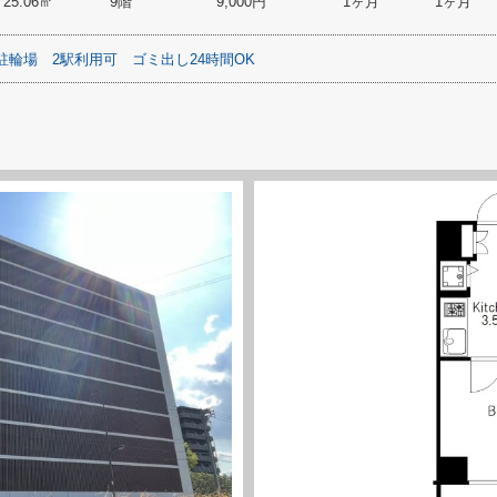
25.06㎡
9階
9,000円
1ヶ月
1ヶ月
駐輪場
2駅利用可
ゴミ出し24時間OK