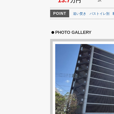
13.7
万円
1K
POINT
追い焚き
バストイレ別
PHOTO GALLERY