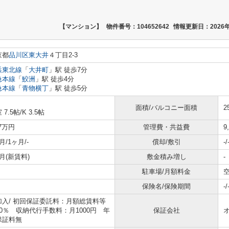
【マンション】
物件番号：104652642
情報更新日：2026年
京都
品川区
東大井
４丁目2-3
浜東北線
「
大井町
」駅 徒歩7分
急本線
「
鮫洲
」駅 徒歩4分
急本線
「
青物横丁
」駅 徒歩5分
面積/バルコニー面積
2
 7.5帖
/
K 3.5帖
.7万円
管理費・共益費
9
月/1ヶ月/-
償却/敷引
-/
月(新賃料)
敷金積み増し
-
駐車場/月額料金
空
保険名/保険期間
-/
加入/
初回保証委託料：月額総賃料等
40％ 収納代行手数料：月1000円 年
保証会社
保証料無