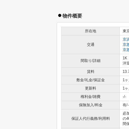
物件概要
所在地
東
京
交通
京
京
1K
間取り/詳細
洋室
賃料
13
敷金/礼金/保証金
1ヶ
更新料
1ヶ
権利金/雑費
-/-
保険加入/料金
有/-
必
保証人代行義務/利用料
の
間