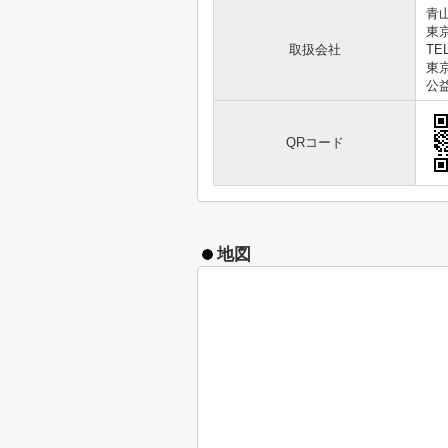
青
東
取扱会社
TEL
東京
公
QRコード
地図