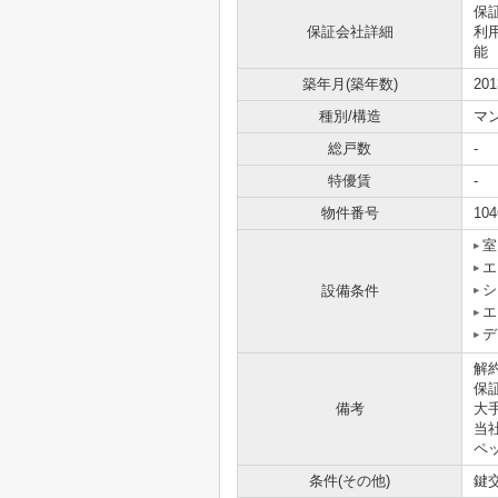
保
保証会社詳細
利
能
築年月(築年数)
20
種別/構造
マ
総戸数
-
特優賃
-
物件番号
104
室
エ
シ
設備条件
エ
デ
解
保
備考
大
当
ペ
条件(その他)
鍵交