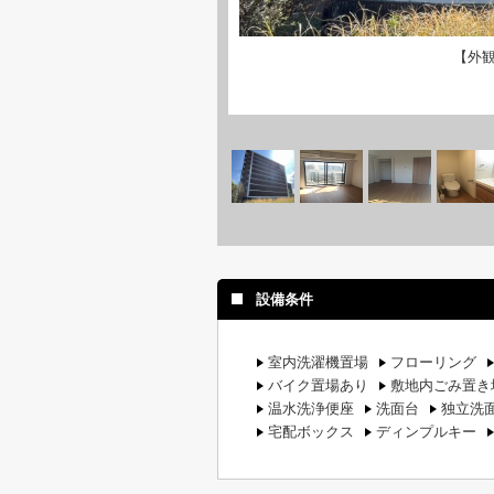
【外
設備条件
室内洗濯機置場
フローリング
バイク置場あり
敷地内ごみ置き
温水洗浄便座
洗面台
独立洗
宅配ボックス
ディンプルキー