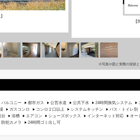
観】
【
※写真や図と実際の現状と
バルコニー
都市ガス
公営水道
公共下水
24時間換気システム
場
ガスコンロ
コンロ２口以上
システムキッチン
バス・トイレ別
面台
浴槽
エアコン
シューズボックス
インターネット対応
オー
防犯カメラ
24時間ゴミ出し可