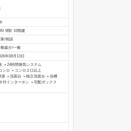
南
年
05/ 9階/ 10階建
空家/相談
一般媒介/一般
026年08月13日
水
24時間換気システム
コンロ
コンロ２口以上
便座
洗面台
独立洗面台
浴槽
ニタ付インターホン
宅配ボックス