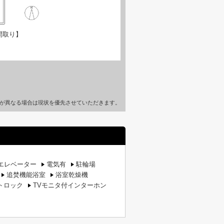
間取り】
が異なる場合は現状を優先させていただきます。
エレベーター
電気有
駐輪場
追焚機能浴室
浴室乾燥機
トロック
TVモニタ付インターホン