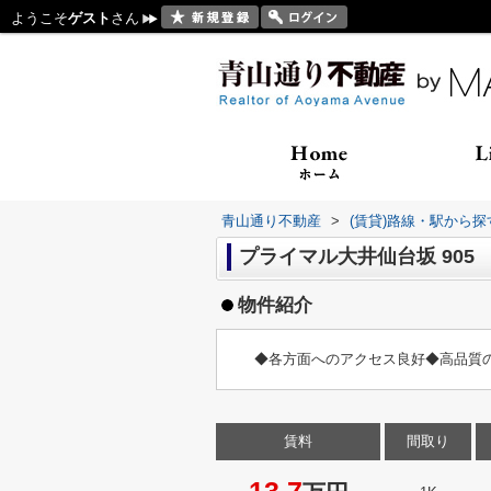
ようこそ
ゲスト
さん
青山通り不動産
>
(賃貸)路線・駅から探
プライマル大井仙台坂 905
物件紹介
◆各方面へのアクセス良好◆高品質
賃料
間取り