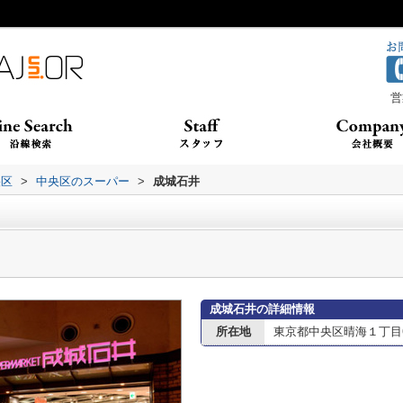
営
央区
>
中央区のスーパー
>
成城石井
成城石井の詳細情報
所在地
東京都中央区晴海１丁目6