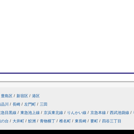
豊島区
/
新宿区
/
港区
南品川
/
長崎
/
左門町
/
三田
東急目黒線
/
東急池上線
/
京浜東北線
/
りんかい線
/
京急本線
/
西武池袋線
/
旗の台
/
大井町
/
鮫洲
/
青物横丁
/
椎名町
/
東長崎
/
要町
/
四谷三丁目