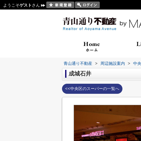
ようこそ
ゲスト
さん
青山通り不動産
>
周辺施設案内
>
中
成城石井
<<中央区のスーパーの一覧へ