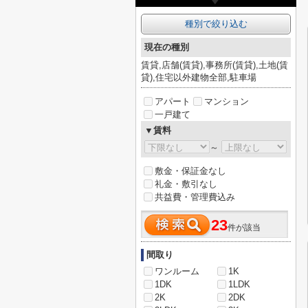
種別で絞り込む
現在の種別
賃貸,店舗(賃貸),事務所(賃貸),土地(賃
貸),住宅以外建物全部,駐車場
アパート
マンション
一戸建て
▼賃料
～
敷金・保証金なし
礼金・敷引なし
共益費・管理費込み
23
件が該当
間取り
ワンルーム
1K
1DK
1LDK
2K
2DK