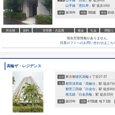
山手線
「
目黒
」駅 徒歩8分
山手線
「
恵比寿
」駅 徒歩14分
築36年
3階建
鉄筋
築年
階数
構造
所在階
賃料
管理費・共益費
敷金
礼金
間取り
現在空室情報がありません。
目黒ロフトへのお問い合わせはこち
高輪ザ・レジデンス
東京都
港区
高輪
１丁目27-37
住所
交通
都営浅草線
「
高輪台
」駅 徒歩7分
都営三田線
「
白金台
」駅 徒歩9分
南北線
「
白金高輪
」駅 徒歩10分
築20年
47階建 地下1階
築年
階数