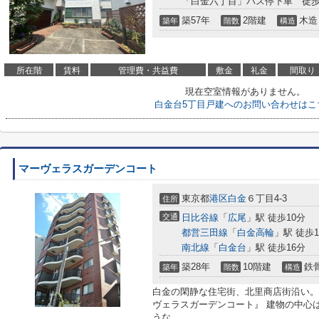
「白金六丁目」バス停下車 徒歩
築57年
2階建
木造
築年
階数
構造
所在階
賃料
管理費・共益費
敷金
礼金
間取り
現在空室情報がありません。
白金台5丁目戸建へのお問い合わせはこ
マーヴェラスガーデンコート
東京都
港区
白金
６丁目4-3
住所
交通
日比谷線
「
広尾
」駅 徒歩10分
都営三田線
「
白金高輪
」駅 徒歩1
南北線
「
白金台
」駅 徒歩16分
築28年
10階建
鉄
築年
階数
構造
白金の閑静な住宅街、北里商店街沿い。
ヴェラスガーデンコート』 建物の中心
うな...