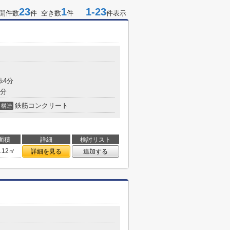
23
1
1-23
開件数
件 空き数
件
件表示
歩4分
5分
鉄筋コンクリート
構造
面積
詳細
検討リスト
8.12㎡
詳細を見る
追加する