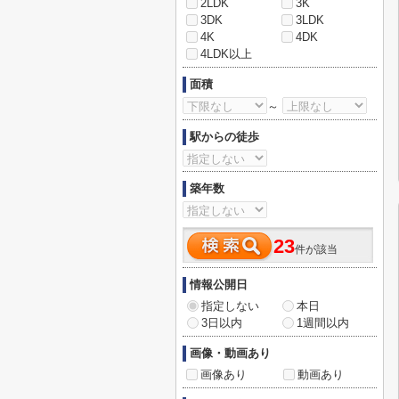
2LDK
3K
3DK
3LDK
4K
4DK
4LDK以上
面積
～
駅からの徒歩
築年数
23
件が該当
情報公開日
指定しない
本日
3日以内
1週間以内
画像・動画あり
画像あり
動画あり