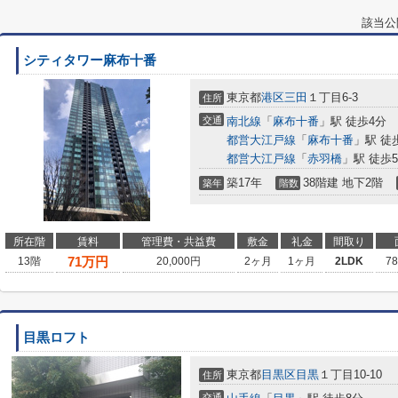
該当公
シティタワー麻布十番
東京都
港区
三田
１丁目6-3
住所
交通
南北線
「
麻布十番
」駅 徒歩4分
都営大江戸線
「
麻布十番
」駅 徒
都営大江戸線
「
赤羽橋
」駅 徒歩
築17年
38階建 地下2階
築年
階数
所在階
賃料
管理費・共益費
敷金
礼金
間取り
71
万円
13階
20,000円
2ヶ月
1ヶ月
2LDK
7
目黒ロフト
東京都
目黒区
目黒
１丁目10-10
住所
交通