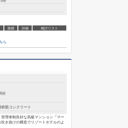
3分
面積
詳細
検討リスト
ちら
0分
骨鉄筋コンクリート
 管理体制良好な高級マンション『マー
は吹き抜けの構造でリゾートホテルのよ