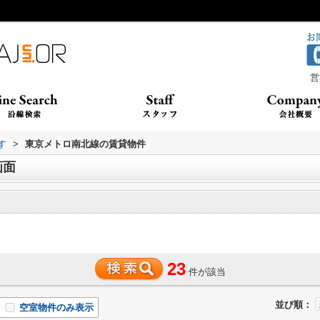
営
す
>
東京メトロ南北線の賃貸物件
画面
23
件が該当
並び順：
空室物件のみ表示