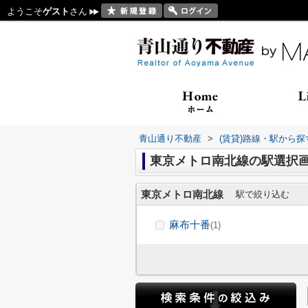
ようこそ
ゲスト
さん
青山通り不動産
>
(賃貸)路線・駅から探
東京メトロ南北線の駅選択
東京メトロ南北線
駅で絞り込む
麻布十番
(1)