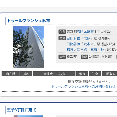
トゥールブランシュ麻布
東京都
港区
元麻布
３丁目4-29
住所
交通
日比谷線
「
広尾
」駅 徒歩8分
日比谷線
「
六本木
」駅 徒歩12分
都営大江戸線
「
麻布十番
」駅 徒
築23年
14階建 地下1階
築年
階数
所在階
賃料
管理費・共益費
敷金
礼金
間取り
現在空室情報がありません。
トゥールブランシュ麻布へのお問い合わせ
王子3丁目戸建て