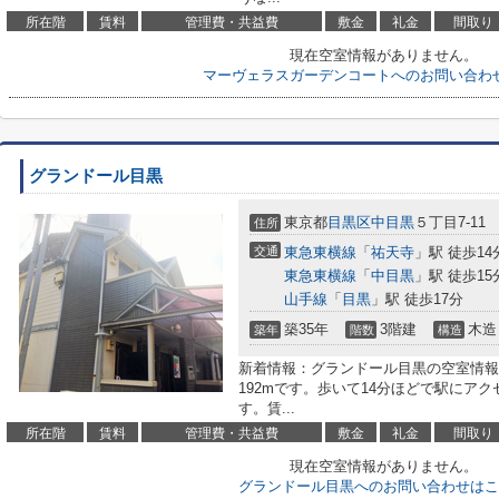
所在階
賃料
管理費・共益費
敷金
礼金
間取り
現在空室情報がありません。
マーヴェラスガーデンコートへのお問い合わ
グランドール目黒
東京都
目黒区
中目黒
５丁目7-11
住所
交通
東急東横線
「
祐天寺
」駅 徒歩14
東急東横線
「
中目黒
」駅 徒歩15
山手線
「
目黒
」駅 徒歩17分
築35年
3階建
木造
築年
階数
構造
新着情報：グランドール目黒の空室情報
192mです。歩いて14分ほどで駅にア
す。賃...
所在階
賃料
管理費・共益費
敷金
礼金
間取り
現在空室情報がありません。
グランドール目黒へのお問い合わせはこ