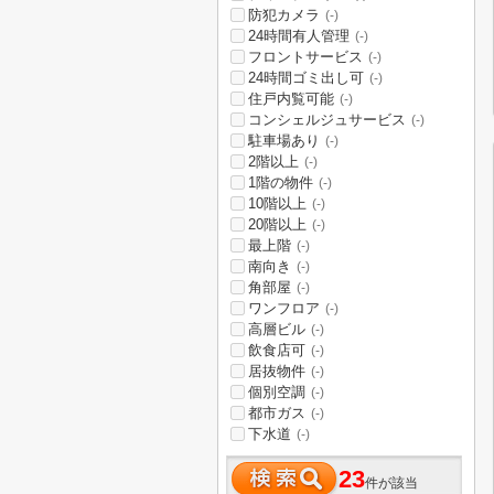
防犯カメラ
(-)
24時間有人管理
(-)
フロントサービス
(-)
24時間ゴミ出し可
(-)
住戸内覧可能
(-)
コンシェルジュサービス
(-)
駐車場あり
(-)
2階以上
(-)
1階の物件
(-)
10階以上
(-)
20階以上
(-)
最上階
(-)
南向き
(-)
角部屋
(-)
ワンフロア
(-)
高層ビル
(-)
飲食店可
(-)
居抜物件
(-)
個別空調
(-)
都市ガス
(-)
下水道
(-)
23
件が該当