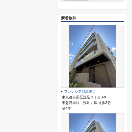
新着物件
フレンシア目黒洗足
東京都目黒区洗足２丁目8-9
東急目黒線「洗足」駅 徒歩3分
築4年