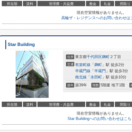
所在階
賃料
管理費・共益費
敷金
礼金
間取り
現在空室情報がありません。
高輪ザ・レジデンスへのお問い合わせは
Star Building
東京都
千代田区
麹町
２丁目
住所
交通
有楽町線
「
麹町
」駅 徒歩2分
半蔵門線
「
半蔵門
」駅 徒歩3分
南北線
「
永田町
」駅 徒歩10分
築39年
5階建 地下1階
築年
階数
所在階
賃料
管理費・共益費
敷金
礼金
間取り
現在空室情報がありません。
Star Buildingへのお問い合わせはこ