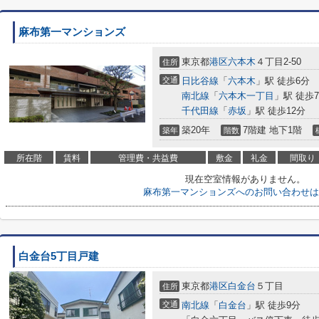
麻布第一マンションズ
東京都
港区
六本木
４丁目2-50
住所
交通
日比谷線
「
六本木
」駅 徒歩6分
南北線
「
六本木一丁目
」駅 徒歩
千代田線
「
赤坂
」駅 徒歩12分
築20年
7階建 地下1階
築年
階数
所在階
賃料
管理費・共益費
敷金
礼金
間取り
現在空室情報がありません。
麻布第一マンションズへのお問い合わせは
白金台5丁目戸建
東京都
港区
白金台
５丁目
住所
交通
南北線
「
白金台
」駅 徒歩9分