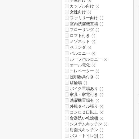
学生向け
(-)
カップル向け
(-)
女性向け
(-)
ファミリー向け
(-)
室内洗濯機置場
(-)
フローリング
(-)
ロフト付き
(-)
メゾネット
(-)
ベランダ
(-)
バルコニー
(-)
ルーフバルコニー
(-)
オール電化
(-)
エレベーター
(-)
照明器具付き
(-)
駐輪場
(-)
バイク置場あり
(-)
家具・家電付き
(-)
洗濯機置場有
(-)
外観タイル張り
(-)
コンロ２口以上
(-)
食器洗い乾燥機
(-)
システムキッチン
(-)
対面式キッチン
(-)
バス・トイレ別
(-)