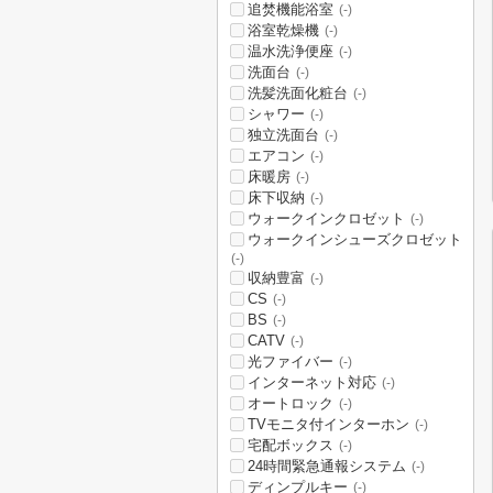
追焚機能浴室
(-)
浴室乾燥機
(-)
温水洗浄便座
(-)
洗面台
(-)
洗髪洗面化粧台
(-)
シャワー
(-)
独立洗面台
(-)
エアコン
(-)
床暖房
(-)
床下収納
(-)
ウォークインクロゼット
(-)
ウォークインシューズクロゼット
(-)
収納豊富
(-)
CS
(-)
BS
(-)
CATV
(-)
光ファイバー
(-)
インターネット対応
(-)
オートロック
(-)
TVモニタ付インターホン
(-)
宅配ボックス
(-)
24時間緊急通報システム
(-)
ディンプルキー
(-)