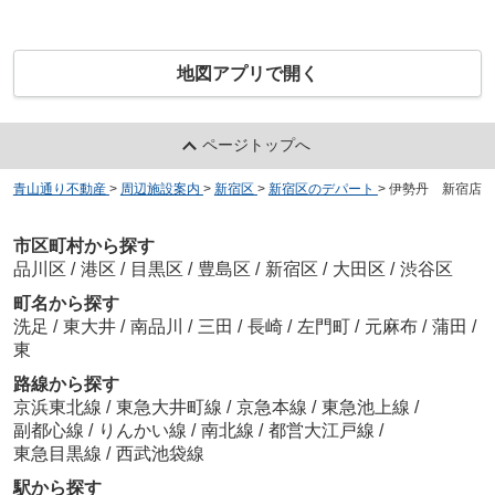
地図アプリで開く
ページトップへ
青山通り不動産
>
周辺施設案内
>
新宿区
>
新宿区のデパート
>
伊勢丹 新宿店
市区町村から探す
品川区
/
港区
/
目黒区
/
豊島区
/
新宿区
/
大田区
/
渋谷区
町名から探す
洗足
/
東大井
/
南品川
/
三田
/
長崎
/
左門町
/
元麻布
/
蒲田
/
東
路線から探す
京浜東北線
/
東急大井町線
/
京急本線
/
東急池上線
/
副都心線
/
りんかい線
/
南北線
/
都営大江戸線
/
東急目黒線
/
西武池袋線
駅から探す