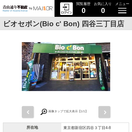
閲覧履歴
お気に入り
メニュー
0
0
ビオセボン(Bio c' Bon) 四谷三丁目店
前
次
画像タップで拡大表示【
1
/1】
所在地
東京都新宿区四谷３丁目4-8