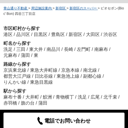
青山通り不動産
>
周辺施設案内
>
新宿区
>
新宿区のスーパー
>
ビオセボン(Bio
c' Bon) 四谷三丁目店
市区町村から探す
港区
/
品川区
/
目黒区
/
豊島区
/
新宿区
/
大田区
/
渋谷区
町名から探す
洗足
/
三田
/
東大井
/
南品川
/
長崎
/
左門町
/
南麻布
/
元麻布
/
蒲田
/
東
路線から探す
京浜東北線
/
東急大井町線
/
京急本線
/
南北線
/
都営大江戸線
/
日比谷線
/
東急池上線
/
副都心線
/
りんかい線
/
東急目黒線
駅から探す
麻布十番
/
大井町
/
鮫洲
/
青物横丁
/
洗足
/
広尾
/
北千束
/
赤羽橋
/
旗の台
/
蒲田
電話でお問い合わせ