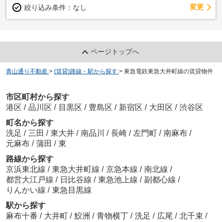
変更
絞り込み条件：
なし
ページトップへ
青山通り不動産
>
(賃貸)路線・駅から探す
>
東急電鉄東急大井町線の賃貸物件
市区町村から探す
港区
/
品川区
/
目黒区
/
豊島区
/
新宿区
/
大田区
/
渋谷区
町名から探す
洗足
/
三田
/
東大井
/
南品川
/
長崎
/
左門町
/
南麻布
/
元麻布
/
蒲田
/
東
路線から探す
京浜東北線
/
東急大井町線
/
京急本線
/
南北線
/
都営大江戸線
/
日比谷線
/
東急池上線
/
副都心線
/
りんかい線
/
東急目黒線
駅から探す
麻布十番
/
大井町
/
鮫洲
/
青物横丁
/
洗足
/
広尾
/
北千束
/