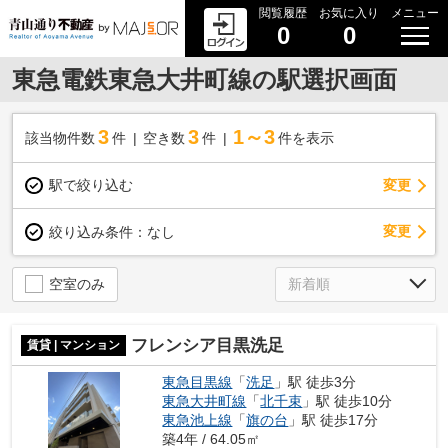
閲覧履歴
お気に入り
メニュー
0
0
東急電鉄東急大井町線の駅選択画面
3
3
1～3
該当物件数
件
空き数
件
件を表示
駅で絞り込む
変更
変更
絞り込み条件：
なし
空室のみ
フレンシア目黒洗足
賃貸 | マンション
東急目黒線
「
洗足
」駅 徒歩3分
東急大井町線
「
北千束
」駅 徒歩10分
東急池上線
「
旗の台
」駅 徒歩17分
築4年 / 64.05㎡