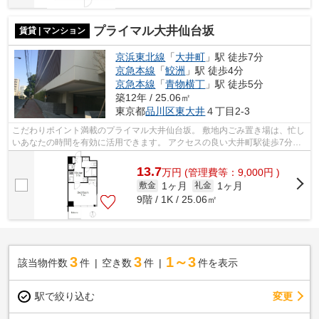
プライマル大井仙台坂
賃貸 | マンション
京浜東北線
「
大井町
」駅 徒歩7分
京急本線
「
鮫洲
」駅 徒歩4分
京急本線
「
青物横丁
」駅 徒歩5分
築12年 / 25.06㎡
東京都
品川区
東大井
４丁目2-3
こだわりポイント満載のプライマル大井仙台坂。 敷地内ごみ置き場は、忙し
いあなたの時間を有効に活用できます。 アクセスの良い大井町駅徒歩7分の
物件です。 築7年の設備が充実したマ...
13.7
万
円
(管理費等：9,000円 )
1ヶ月
1ヶ月
敷金
礼金
9階 / 1K / 25.06㎡
3
3
1～3
該当物件数
件
空き数
件
件を表示
駅で絞り込む
変更