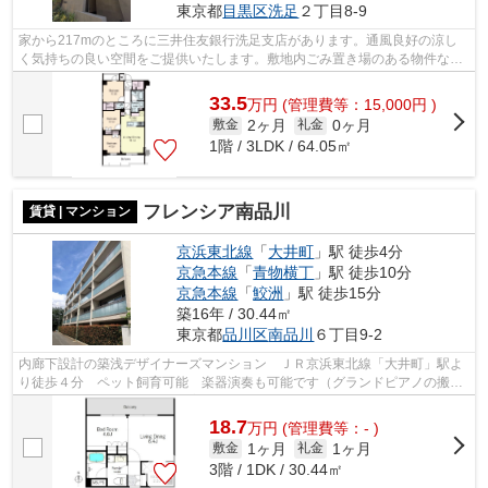
東京都
目黒区
洗足
２丁目8-9
家から217mのところに三井住友銀行洗足支店があります。通風良好の涼し
く気持ちの良い空間をご提供いたします。敷地内ごみ置き場のある物件なの
で、ゴミ出しが楽です。造りとデザイン...
33.5
万
円
(管理費等：15,000円 )
2ヶ月
0ヶ月
敷金
礼金
1階 / 3LDK / 64.05㎡
フレンシア南品川
賃貸 | マンション
京浜東北線
「
大井町
」駅 徒歩4分
京急本線
「
青物横丁
」駅 徒歩10分
京急本線
「
鮫洲
」駅 徒歩15分
築16年 / 30.44㎡
東京都
品川区
南品川
６丁目9-2
内廊下設計の築浅デザイナーズマンション ＪＲ京浜東北線「大井町」駅よ
り徒歩４分 ペット飼育可能 楽器演奏も可能です（グランドピアノの搬入
は不可） 現在モデルルーム実施中で...
18.7
万
円
(管理費等：- )
1ヶ月
1ヶ月
敷金
礼金
3階 / 1DK / 30.44㎡