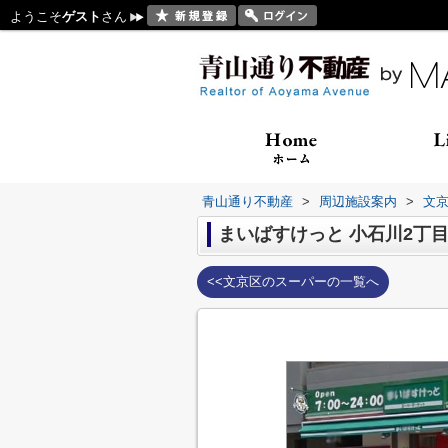
ようこそ
ゲスト
さん
青山通り不動産
>
周辺施設案内
>
文
まいばすけっと 小石川2丁
<<文京区のスーパーの一覧へ