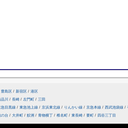
豊島区
/
新宿区
/
港区
南品川
/
長崎
/
左門町
/
三田
東急目黒線
/
東急池上線
/
京浜東北線
/
りんかい線
/
京急本線
/
西武池袋線
/
旗の台
/
大井町
/
鮫洲
/
青物横丁
/
椎名町
/
東長崎
/
要町
/
四谷三丁目