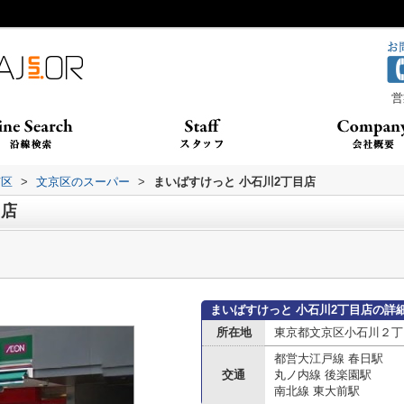
営
京区
>
文京区のスーパー
>
まいばすけっと 小石川2丁目店
目店
まいばすけっと 小石川2丁目店の詳
所在地
東京都文京区小石川２丁目2
都営大江戸線 春日駅
交通
丸ノ内線 後楽園駅
南北線 東大前駅