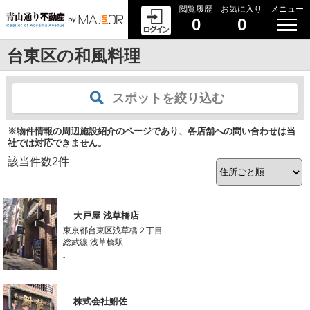
閲覧履歴
お気に入り
メニュー
0
0
台東区の和風料理
スポットを絞り込む
※物件情報の周辺施設紹介のページであり、各店舗への問い合わせは当
社では対応できません。
該当件数
2
件
大戸屋 浅草橋店
東京都台東区浅草橋２丁目
総武線 浅草橋駅
-
株式会社鮒佐