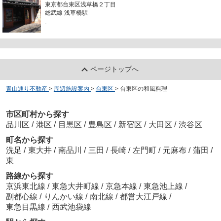
東京都台東区浅草橋２丁目
総武線 浅草橋駅
-
ページトップへ
青山通り不動産
>
周辺施設案内
>
台東区
>
台東区の和風料理
市区町村から探す
品川区
/
港区
/
目黒区
/
豊島区
/
新宿区
/
大田区
/
渋谷区
町名から探す
洗足
/
東大井
/
南品川
/
三田
/
長崎
/
左門町
/
元麻布
/
蒲田
/
東
路線から探す
京浜東北線
/
東急大井町線
/
京急本線
/
東急池上線
/
副都心線
/
りんかい線
/
南北線
/
都営大江戸線
/
東急目黒線
/
西武池袋線