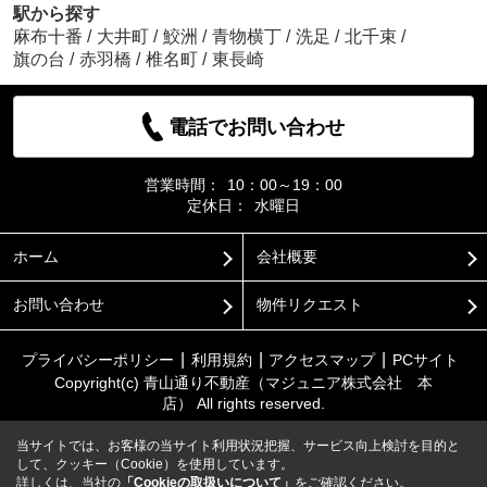
駅から探す
麻布十番
/
大井町
/
鮫洲
/
青物横丁
/
洗足
/
北千束
/
旗の台
/
赤羽橋
/
椎名町
/
東長崎
電話でお問い合わせ
営業時間：
10：00～19：00
定休日：
水曜日
ホーム
会社概要
お問い合わせ
物件リクエスト
プライバシーポリシー
利用規約
アクセスマップ
PCサイト
Copyright(c) 青山通り不動産（マジュニア株式会社 本
店） All rights reserved.
当サイトでは、お客様の当サイト利用状況把握、サービス向上検討を目的と
して、クッキー（Cookie）を使用しています。
詳しくは、当社の
「Cookieの取扱いについて」
をご確認ください。