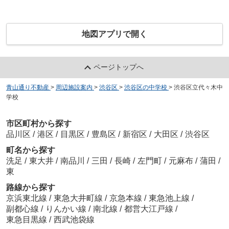
地図アプリで開く
ページトップへ
青山通り不動産
>
周辺施設案内
>
渋谷区
>
渋谷区の中学校
>
渋谷区立代々木中
学校
市区町村から探す
品川区
/
港区
/
目黒区
/
豊島区
/
新宿区
/
大田区
/
渋谷区
町名から探す
洗足
/
東大井
/
南品川
/
三田
/
長崎
/
左門町
/
元麻布
/
蒲田
/
東
路線から探す
京浜東北線
/
東急大井町線
/
京急本線
/
東急池上線
/
副都心線
/
りんかい線
/
南北線
/
都営大江戸線
/
東急目黒線
/
西武池袋線