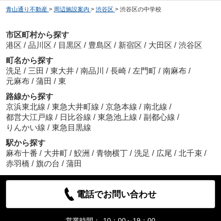
青山通り不動産
>
周辺施設案内
>
渋谷区
>
渋谷区の中学校
市区町村から探す
港区
/
品川区
/
目黒区
/
豊島区
/
新宿区
/
大田区
/
渋谷区
町名から探す
洗足
/
三田
/
東大井
/
南品川
/
長崎
/
左門町
/
南麻布
/
元麻布
/
蒲田
/
東
路線から探す
京浜東北線
/
東急大井町線
/
京急本線
/
南北線
/
都営大江戸線
/
日比谷線
/
東急池上線
/
副都心線
/
りんかい線
/
東急目黒線
駅から探す
麻布十番
/
大井町
/
鮫洲
/
青物横丁
/
洗足
/
広尾
/
北千束
/
赤羽橋
/
旗の台
/
蒲田
電話でお問い合わせ
営業時間：
10：00～19：00