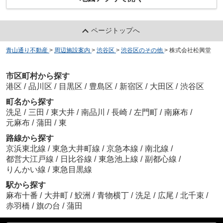
ページトップへ
青山通り不動産
>
周辺施設案内
>
渋谷区
>
渋谷区のその他
>
株式会社松興堂
市区町村から探す
港区
/
品川区
/
目黒区
/
豊島区
/
新宿区
/
大田区
/
渋谷区
町名から探す
洗足
/
三田
/
東大井
/
南品川
/
長崎
/
左門町
/
南麻布
/
元麻布
/
蒲田
/
東
路線から探す
京浜東北線
/
東急大井町線
/
京急本線
/
南北線
/
都営大江戸線
/
日比谷線
/
東急池上線
/
副都心線
/
りんかい線
/
東急目黒線
駅から探す
麻布十番
/
大井町
/
鮫洲
/
青物横丁
/
洗足
/
広尾
/
北千束
/
赤羽橋
/
旗の台
/
蒲田