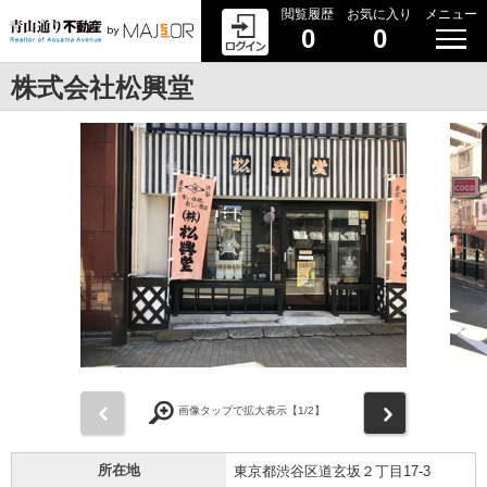
閲覧履歴
お気に入り
メニュー
0
0
株式会社松興堂
前
次
画像タップで拡大表示【
1
/2】
所在地
東京都渋谷区道玄坂２丁目17-3