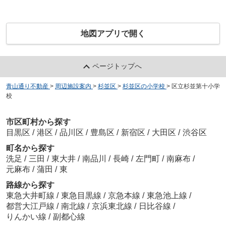
地図アプリで開く
ページトップへ
青山通り不動産
>
周辺施設案内
>
杉並区
>
杉並区の小学校
>
区立杉並第十小学
校
市区町村から探す
目黒区
/
港区
/
品川区
/
豊島区
/
新宿区
/
大田区
/
渋谷区
町名から探す
洗足
/
三田
/
東大井
/
南品川
/
長崎
/
左門町
/
南麻布
/
元麻布
/
蒲田
/
東
路線から探す
東急大井町線
/
東急目黒線
/
京急本線
/
東急池上線
/
都営大江戸線
/
南北線
/
京浜東北線
/
日比谷線
/
りんかい線
/
副都心線