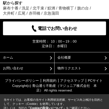
駅から探す
麻布十番
/
洗足
/
北千束
/
鮫洲
/
青物横丁
/
旗の台
/
大井町
/
広尾
/
赤羽橋
/
京急蒲田
電話でお問い合わせ
営業時間：
10：00～19：00
定休日：
水曜日
ホーム
会社概要
お問い合わせ
物件リクエスト
プライバシーポリシー
利用規約
アクセスマップ
PCサイト
Copyright(c) 青山通り不動産（マジュニア株式会社 本
店） All rights reserved.
当サイトでは、お客様の当サイト利用状況把握、サービス向上検討を目的と
して、クッキー（Cookie）を使用しています。
詳しくは、当社の
「Cookieの取扱いについて」
をご確認ください。