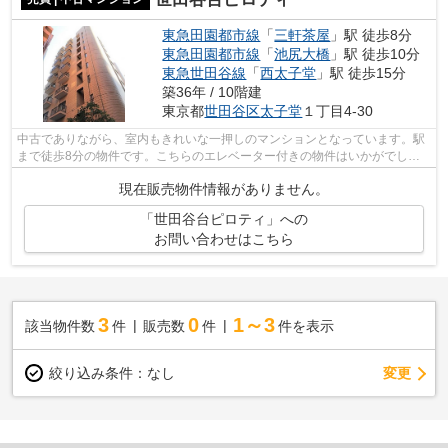
東急田園都市線
「
三軒茶屋
」駅 徒歩8分
東急田園都市線
「
池尻大橋
」駅 徒歩10分
東急世田谷線
「
西太子堂
」駅 徒歩15分
築36年 / 10階建
東京都
世田谷区
太子堂
１丁目4-30
中古でありながら、室内もきれいな一押しのマンションとなっています。駅
まで徒歩8分の物件です。こちらのエレベーター付きの物件はいかがでしょ
うか。10階建ての建物もお探ししますの...
現在販売物件情報がありません。
「世田谷台ピロティ」への
お問い合わせはこちら
3
0
1～3
該当物件数
件
販売数
件
件を表示
変更
絞り込み条件：
なし