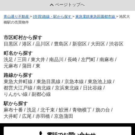
ページトップへ
青山通り不動産
>
(売買)路線・駅から探す
>
東急電鉄東急田園都市線
>
池尻大
橋駅の売買物件
市区町村から探す
目黒区
/
港区
/
品川区
/
豊島区
/
新宿区
/
大田区
/
渋谷区
町名から探す
洗足
/
三田
/
東大井
/
南品川
/
長崎
/
左門町
/
南麻布
/
元麻布
/
蒲田
/
東
路線から探す
東急大井町線
/
東急目黒線
/
京急本線
/
東急池上線
/
都営大江戸線
/
南北線
/
京浜東北線
/
日比谷線
/
りんかい線
/
副都心線
駅から探す
麻布十番
/
洗足
/
北千束
/
鮫洲
/
青物横丁
/
旗の台
/
大井町
/
広尾
/
赤羽橋
/
京急蒲田