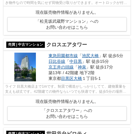
き物件なので時間を気にせず荷物受け取りができます。オートロックが付い
ているので、空き巣などの危険も減らす...
現在販売物件情報がありません。
「松見坂武蔵野マンション」への
お問い合わせはこちら
クロスエアタワー
売買 | 中古マンション
東急田園都市線
「
池尻大橋
」駅 徒歩5分
日比谷線
「
中目黒
」駅 徒歩15分
京王井の頭線
「
神泉
」駅 徒歩17分
築13年 / 42階建 地下2階
東京都
目黒区
大橋
１丁目5-1
ライフ 目黒大橋店まで1mです。制震で構造がしっかりしてて、建物重量を
支えも頑丈です。42階建ての物件ならいつでも快適です。徒歩5分の場所に
駅のある物件です。不動産のことでお悩...
現在販売物件情報がありません。
「クロスエアタワー」への
お問い合わせはこちら
世田谷台ピロティ
売買 | 中古マンション