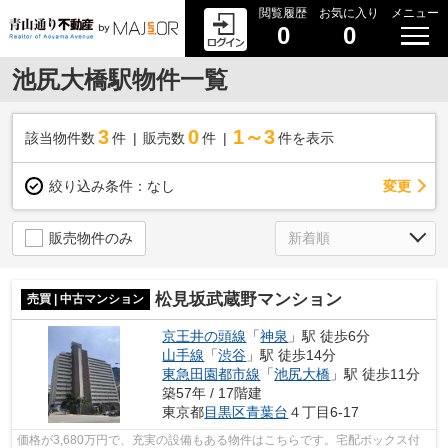
閲覧履歴
お気に入り
メニュー
0
0
池尻大橋駅物件一覧
3
0
1～3
該当物件数
件
販売数
件
件を表示
変更
絞り込み条件：
なし
販売物件のみ
松見坂武蔵野マンション
売買 | 中古マンション
京王井の頭線
「
神泉
」駅 徒歩6分
山手線
「
渋谷
」駅 徒歩14分
東急田園都市線
「
池尻大橋
」駅 徒歩11分
築57年 / 17階建
東京都
目黒区
青葉台
４丁目6-17
価格が3,680万円で、充実の設備もある物件はこちらです。宅配ボックス付