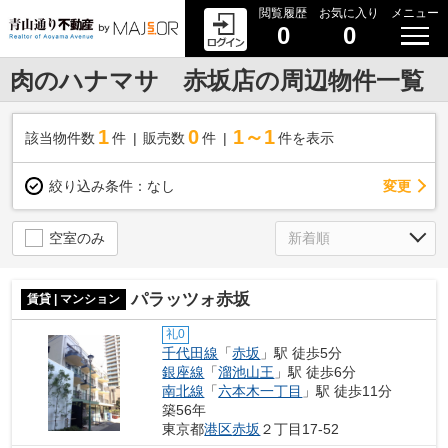
閲覧履歴
お気に入り
メニュー
0
0
肉のハナマサ 赤坂店の周辺物件一覧
1
0
1～1
該当物件数
件
販売数
件
件を表示
変更
絞り込み条件：
なし
空室のみ
パラッツォ赤坂
賃貸 | マンション
礼0
千代田線
「
赤坂
」駅 徒歩5分
銀座線
「
溜池山王
」駅 徒歩6分
南北線
「
六本木一丁目
」駅 徒歩11分
築56年
東京都
港区
赤坂
２丁目17-52