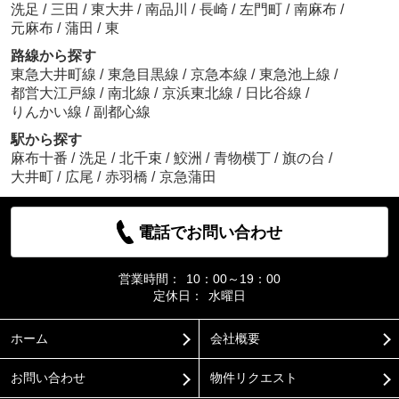
洗足
/
三田
/
東大井
/
南品川
/
長崎
/
左門町
/
南麻布
/
元麻布
/
蒲田
/
東
路線から探す
東急大井町線
/
東急目黒線
/
京急本線
/
東急池上線
/
都営大江戸線
/
南北線
/
京浜東北線
/
日比谷線
/
りんかい線
/
副都心線
駅から探す
麻布十番
/
洗足
/
北千束
/
鮫洲
/
青物横丁
/
旗の台
/
大井町
/
広尾
/
赤羽橋
/
京急蒲田
電話でお問い合わせ
営業時間：
10：00～19：00
定休日：
水曜日
ホーム
会社概要
お問い合わせ
物件リクエスト