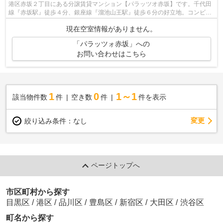
港区赤坂２丁目にある分譲賃貸マンション【パラッツオ赤坂】です。千代田
線『赤坂駅』徒歩４分、銀座線『溜池山王駅』徒歩６分の好立地。コンビニ
まで徒歩１分、一階には飲食店やトラ...
現在空室情報がありません。
「パラッツォ赤坂」への
お問い合わせはこちら
1
0
1～1
該当物件数
件
空き数
件
件を表示
変更
絞り込み条件：
なし
ページトップへ
市区町村から探す
目黒区
/
港区
/
品川区
/
豊島区
/
新宿区
/
大田区
/
渋谷区
町名から探す