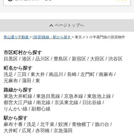
ページトップへ
青山通り不動産
>
(賃貸)路線・駅から探す
>
東京メトロ半蔵門線の賃貸物件
市区町村から探す
目黒区
/
港区
/
品川区
/
豊島区
/
新宿区
/
大田区
/
渋谷区
町名から探す
洗足
/
三田
/
東大井
/
南品川
/
長崎
/
左門町
/
南麻布
/
元麻布
/
蒲田
/
東
路線から探す
東急大井町線
/
東急目黒線
/
京急本線
/
東急池上線
/
都営大江戸線
/
南北線
/
京浜東北線
/
日比谷線
/
りんかい線
/
副都心線
駅から探す
麻布十番
/
洗足
/
北千束
/
鮫洲
/
青物横丁
/
旗の台
/
大井町
/
広尾
/
赤羽橋
/
京急蒲田