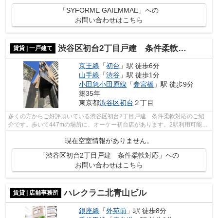
「SYFORME GAIEMMAE」への
お問い合わせはこちら
渋谷区初台2丁目戸建 条件柔軟対応
賃貸 | 一戸建て
京王線
「
初台
」駅 徒歩6分
山手線
「
渋谷
」駅 徒歩1分
小田急小田原線
「
参宮橋
」駅 徒歩9分
築35年
東京都
渋谷区
初台
２丁目
多くの方からご好評頂いている渋谷区初台2丁目戸建 条件柔軟対応のご紹
介です。歩いて447mの場所に、オーケー初台店があります。2駅利用可能な
利便性の高い物件です。コチラの戸建て...
現在空室情報がありません。
「渋谷区初台2丁目戸建 条件柔軟対応」への
お問い合わせはこちら
ハレクラニ北青山ビル
賃貸 | 店舗事務所
銀座線
「
外苑前
」駅 徒歩8分