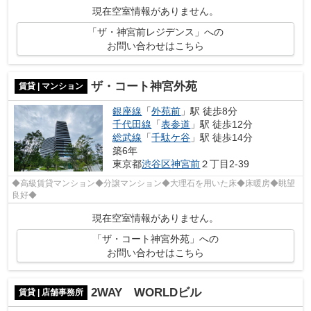
現在空室情報がありません。
「ザ・神宮前レジデンス」への
お問い合わせはこちら
ザ・コート神宮外苑
賃貸 | マンション
銀座線
「
外苑前
」駅 徒歩8分
千代田線
「
表参道
」駅 徒歩12分
総武線
「
千駄ケ谷
」駅 徒歩14分
築6年
東京都
渋谷区
神宮前
２丁目2-39
◆高級賃貸マンション◆分譲マンション◆大理石を用いた床◆床暖房◆眺望
良好◆
現在空室情報がありません。
「ザ・コート神宮外苑」への
お問い合わせはこちら
2WAY WORLDビル
賃貸 | 店舗事務所