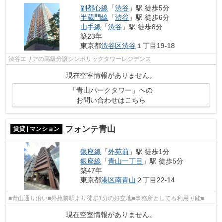
副都心線
「
渋谷
」駅 徒歩5分
半蔵門線
「
渋谷
」駅 徒歩6分
山手線
「
渋谷
」駅 徒歩8分
築23年
東京都
渋谷区
渋谷
１丁目19-18
渋谷エリアの高級分譲シンボリックタワーレジデンス
現在空室情報がありません。
「青山パークタワー」への
お問い合わせはこちら
フォンテ青山
賃貸 | マンション
銀座線
「
外苑前
」駅 徒歩1分
銀座線
「
青山一丁目
」駅 徒歩5分
築47年
東京都
港区
南青山
２丁目22-14
■青山通り沿い■外苑前駅より徒歩1分の好立地■事務所としても利用可能■
現在空室情報がありません。