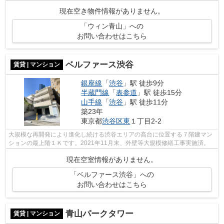
現在空き物件情報がありません。
「ウィン青山」への
お問い合わせはこちら
ベルファース渋谷
賃貸 | マンション
銀座線
「
渋谷
」駅 徒歩9分
半蔵門線
「
表参道
」駅 徒歩15分
山手線
「
渋谷
」駅 徒歩11分
築23年
東京都
渋谷区
東
１丁目2-2
大規模な再開発により進化し続ける渋谷エリアの高台に位置する７階建マン
ションの最上階１Ｋです。2021年11月末、外壁等大規模修繕工事実施済。
現在空室情報がありません。
「ベルファース渋谷」への
お問い合わせはこちら
青山パークタワー
賃貸 | マンション