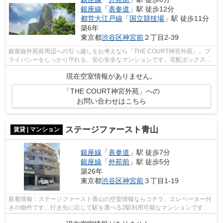
銀座線
「
表参道
」駅 徒歩12分
都営大江戸線
「
国立競技場
」駅 徒歩11分
築6年
東京都
渋谷区
神宮前
２丁目2-39
銀座線外苑前周辺への引っ越しをお考えなら「THE COURT神宮外苑」。プ
ライバシーをしっかり守れる、安心安全なマンションです。宅配ボックス付
き物件なので時間を気にせず荷物受け取り...
現在空室情報がありません。
「THE COURT神宮外苑」への
お問い合わせはこちら
ステージファースト青山
賃貸 | マンション
銀座線
「
表参道
」駅 徒歩7分
銀座線
「
外苑前
」駅 徒歩5分
築26年
東京都
渋谷区
神宮前
３丁目1-19
新着情報：ステージファースト青山の空室情報ならコチラ。エレベーター付
きの物件です。行き先に応じて駅を選べる2駅利用可能なマンションです。
外観タイル張りは、マンションの個性を...