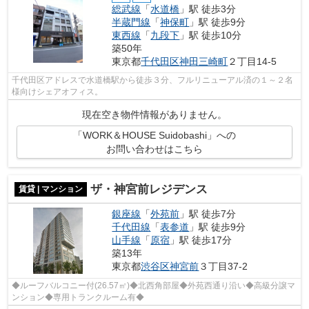
総武線
「
水道橋
」駅 徒歩3分
半蔵門線
「
神保町
」駅 徒歩9分
東西線
「
九段下
」駅 徒歩10分
築50年
東京都
千代田区
神田三崎町
２丁目14-5
千代田区アドレスで水道橋駅から徒歩３分、フルリニューアル済の１～２名
様向けシェアオフィス。
現在空き物件情報がありません。
「WORK＆HOUSE Suidobashi」への
お問い合わせはこちら
ザ・神宮前レジデンス
賃貸 | マンション
銀座線
「
外苑前
」駅 徒歩7分
千代田線
「
表参道
」駅 徒歩9分
山手線
「
原宿
」駅 徒歩17分
築13年
東京都
渋谷区
神宮前
３丁目37-2
◆ルーフバルコニー付(26.57㎡)◆北西角部屋◆外苑西通り沿い◆高級分譲マ
ンション◆専用トランクルーム有◆