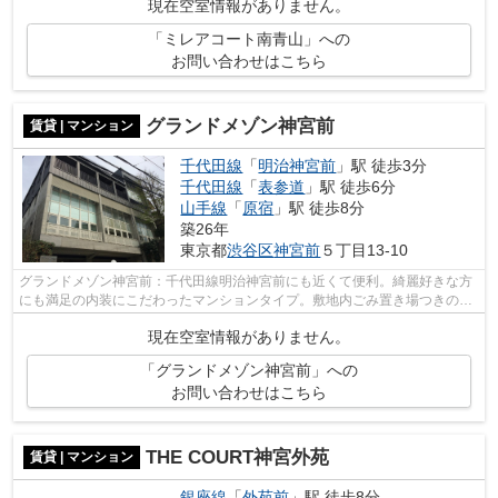
現在空室情報がありません。
「ミレアコート南青山」への
お問い合わせはこちら
グランドメゾン神宮前
賃貸 | マンション
千代田線
「
明治神宮前
」駅 徒歩3分
千代田線
「
表参道
」駅 徒歩6分
山手線
「
原宿
」駅 徒歩8分
築26年
東京都
渋谷区
神宮前
５丁目13-10
グランドメゾン神宮前：千代田線明治神宮前にも近くて便利。綺麗好きな方
にも満足の内装にこだわったマンションタイプ。敷地内ごみ置き場つきの物
件は最近ますますポピュラーになって...
現在空室情報がありません。
「グランドメゾン神宮前」への
お問い合わせはこちら
THE COURT神宮外苑
賃貸 | マンション
銀座線
「
外苑前
」駅 徒歩8分