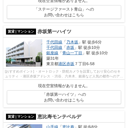
現在空室情報がありません。
「ステージファースト青山」への
お問い合わせはこちら
赤坂第一ハイツ
賃貸 | マンション
千代田線
「
乃木坂
」駅 徒歩6分
千代田線
「
赤坂
」駅 徒歩10分
銀座線
「
青山一丁目
」駅 徒歩10分
築31年
東京都
港区
赤坂
７丁目6-58
[おすすめポイント] ・オートロック・防犯カメラを設置しており安心のセキ
ュリティ ・港区赤坂アドレス ・渋谷、六本木、銀座など人気の都市へのアク
セス良好 ・便利な宅配ボックス ・...
現在空室情報がありません。
「赤坂第一ハイツ」への
お問い合わせはこちら
恵比寿モンテベルデ
賃貸 | マンション
山手線
「
恵比寿
」駅 徒歩8分