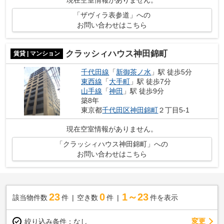
「ザヴィラ表参道」への
お問い合わせはこちら
クラッシィハウス神田錦町
賃貸 | マンション
千代田線
「
新御茶ノ水
」駅 徒歩5分
東西線
「
大手町
」駅 徒歩7分
山手線
「
神田
」駅 徒歩9分
築8年
東京都
千代田区
神田錦町
２丁目5-1
現在空室情報がありません。
「クラッシィハウス神田錦町」への
お問い合わせはこちら
23
0
1～23
該当物件数
件
空き数
件
件を表示
変更
絞り込み条件：
なし