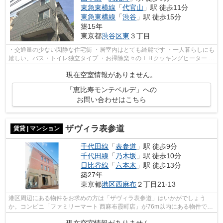
東急東横線
「
代官山
」駅 徒歩11分
東急東横線
「
渋谷
」駅 徒歩15分
築15年
東京都
渋谷区
東
３丁目
・交通量の少ない閑静な住宅街 ・居室内はとても綺麗です ・一人暮らしにも
嬉しい、バス・トイレ独立タイプ ・お掃除楽々のＩＨクッキングヒーター ・
快適な暮らしを守るＴＶモニター...
現在空室情報がありません。
「恵比寿モンテベルデ」への
お問い合わせはこちら
ザヴィラ表参道
賃貸 | マンション
千代田線
「
表参道
」駅 徒歩9分
千代田線
「
乃木坂
」駅 徒歩10分
日比谷線
「
六本木
」駅 徒歩13分
築27年
東京都
港区
西麻布
２丁目21-13
港区周辺にある物件をお求めの方は「ザヴィラ表参道」はいかがでしょう
か。コンビニ「ファミリーマート 西麻布霞町店」が76m以内にある物件で
す。朝に慌てることなく行動するために駅...
現在空室情報がありません。