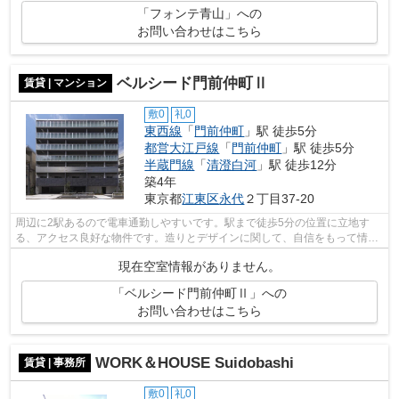
「フォンテ青山」への
お問い合わせはこちら
ベルシード門前仲町Ⅱ
賃貸 | マンション
敷0
礼0
東西線
「
門前仲町
」駅 徒歩5分
都営大江戸線
「
門前仲町
」駅 徒歩5分
半蔵門線
「
清澄白河
」駅 徒歩12分
築4年
東京都
江東区
永代
２丁目37-20
周辺に2駅あるので電車通勤しやすいです。駅まで徒歩5分の位置に立地す
る、アクセス良好な物件です。造りとデザインに関して、自信をもって情報
を提供できるマンションです。令和4年築...
現在空室情報がありません。
「ベルシード門前仲町Ⅱ」への
お問い合わせはこちら
WORK＆HOUSE Suidobashi
賃貸 | 事務所
敷0
礼0