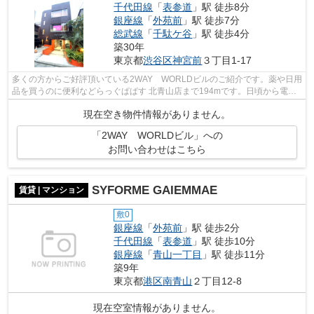
千代田線
「
表参道
」駅 徒歩8分
銀座線
「
外苑前
」駅 徒歩7分
総武線
「
千駄ケ谷
」駅 徒歩4分
築30年
東京都
渋谷区
神宮前
３丁目1-17
多くの方からご好評頂いている2WAY WORLDビルのご紹介です。薬や日用
品を買うのに便利などらっぐぱぱす 北青山店まで194mです。日頃から電車
をよく利用するなら2駅利用可能な物件はい...
現在空き物件情報がありません。
「2WAY WORLDビル」への
お問い合わせはこちら
SYFORME GAIEMMAE
賃貸 | マンション
敷0
銀座線
「
外苑前
」駅 徒歩2分
千代田線
「
表参道
」駅 徒歩10分
銀座線
「
青山一丁目
」駅 徒歩11分
築9年
東京都
港区
南青山
２丁目12-8
現在空室情報がありません。