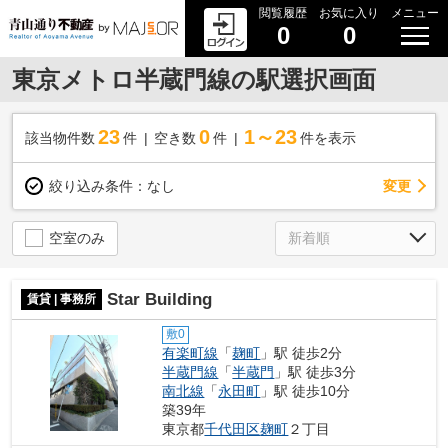
閲覧履歴
お気に入り
メニュー
0
0
東京メトロ半蔵門線の駅選択画面
23
0
1～23
該当物件数
件
空き数
件
件を表示
変更
絞り込み条件：
なし
空室のみ
Star Building
賃貸 | 事務所
敷0
有楽町線
「
麹町
」駅 徒歩2分
半蔵門線
「
半蔵門
」駅 徒歩3分
南北線
「
永田町
」駅 徒歩10分
築39年
東京都
千代田区
麹町
２丁目