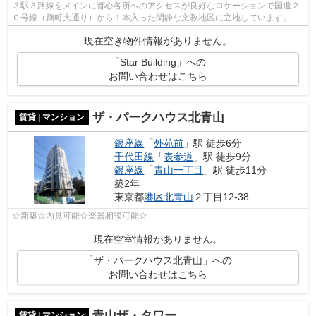
３駅３路線をメインに都心各所へのアクセスが良好なロケーションで国道２
０号線（麹町大通り）から１本入った閑静な文教地区に立地しています。 １
フロアー１区画、ＳＥＣＯＭ社による...
現在空き物件情報がありません。
「Star Building」への
お問い合わせはこちら
ザ・パークハウス北青山
賃貸 | マンション
銀座線
「
外苑前
」駅 徒歩6分
千代田線
「
表参道
」駅 徒歩9分
銀座線
「
青山一丁目
」駅 徒歩11分
築2年
東京都
港区
北青山
２丁目12-38
☆新築☆内見可能☆楽器相談可能☆
現在空室情報がありません。
「ザ・パークハウス北青山」への
お問い合わせはこちら
青山ザ・タワー
賃貸 | マンション