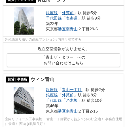
銀座線
「
外苑前
」駅 徒歩5分
千代田線
「
表参道
」駅 徒歩9分
築22年
東京都
港区
南青山
２丁目29-6
外苑西通り沿いの高級マンション♪内見可能です★
現在空室情報がありません。
「青山ザ・タワー」への
お問い合わせはこちら
ウィン青山
賃貸 | 事務所
銀座線
「
青山一丁目
」駅 徒歩2分
銀座線
「
外苑前
」駅 徒歩8分
千代田線
「
乃木坂
」駅 徒歩10分
築46年
東京都
港区
南青山
２丁目2-15
室内リフォーム工事実施！ 青山一丁目駅から徒歩２分の好立地！ 事務所使用
に最適！ 西向き眺望良好！