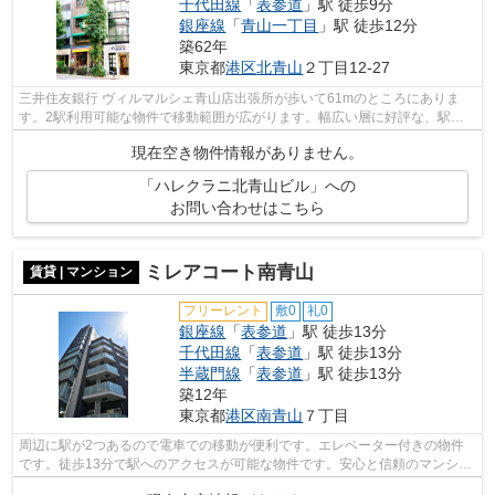
千代田線
「
表参道
」駅 徒歩9分
銀座線
「
青山一丁目
」駅 徒歩12分
築62年
東京都
港区
北青山
２丁目12-27
三井住友銀行 ヴィルマルシェ青山店出張所が歩いて61mのところにありま
す。2駅利用可能な物件で移動範囲が広がります。幅広い層に好評な、駅か
ら徒歩8分に立地する物件です。
現在空き物件情報がありません。
「ハレクラニ北青山ビル」への
お問い合わせはこちら
ミレアコート南青山
賃貸 | マンション
フリーレント
敷0
礼0
銀座線
「
表参道
」駅 徒歩13分
千代田線
「
表参道
」駅 徒歩13分
半蔵門線
「
表参道
」駅 徒歩13分
築12年
東京都
港区
南青山
７丁目
周辺に駅が2つあるので電車での移動が便利です。エレベーター付きの物件
です。徒歩13分で駅へのアクセスが可能な物件です。安心と信頼のマンショ
ンタイプの物件。できるだけ早めに不動...