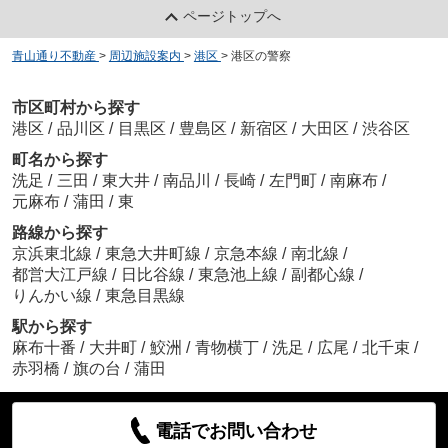
ページトップへ
青山通り不動産
>
周辺施設案内
>
港区
>
港区の警察
市区町村から探す
港区
/
品川区
/
目黒区
/
豊島区
/
新宿区
/
大田区
/
渋谷区
町名から探す
洗足
/
三田
/
東大井
/
南品川
/
長崎
/
左門町
/
南麻布
/
元麻布
/
蒲田
/
東
路線から探す
京浜東北線
/
東急大井町線
/
京急本線
/
南北線
/
都営大江戸線
/
日比谷線
/
東急池上線
/
副都心線
/
りんかい線
/
東急目黒線
駅から探す
麻布十番
/
大井町
/
鮫洲
/
青物横丁
/
洗足
/
広尾
/
北千束
/
赤羽橋
/
旗の台
/
蒲田
電話でお問い合わせ