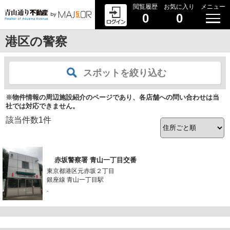
閲覧履歴
お気に入り
メニュー
0
0
港区の警察
スポットを絞り込む
※物件情報の周辺施設紹介のページであり、各店舗への問い合わせは当
社では対応できません。
該当件数
1
件
赤坂警察署 青山一丁目交番
東京都港区元赤坂２丁目
銀座線 青山一丁目駅
-