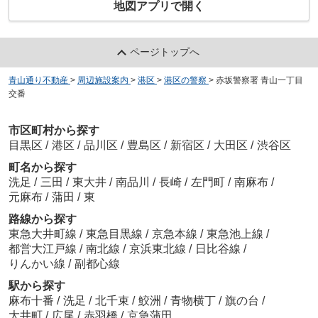
地図アプリで開く
ページトップへ
青山通り不動産
>
周辺施設案内
>
港区
>
港区の警察
>
赤坂警察署 青山一丁目
交番
市区町村から探す
目黒区
/
港区
/
品川区
/
豊島区
/
新宿区
/
大田区
/
渋谷区
町名から探す
洗足
/
三田
/
東大井
/
南品川
/
長崎
/
左門町
/
南麻布
/
元麻布
/
蒲田
/
東
路線から探す
東急大井町線
/
東急目黒線
/
京急本線
/
東急池上線
/
都営大江戸線
/
南北線
/
京浜東北線
/
日比谷線
/
りんかい線
/
副都心線
駅から探す
麻布十番
/
洗足
/
北千束
/
鮫洲
/
青物横丁
/
旗の台
/
大井町
/
広尾
/
赤羽橋
/
京急蒲田