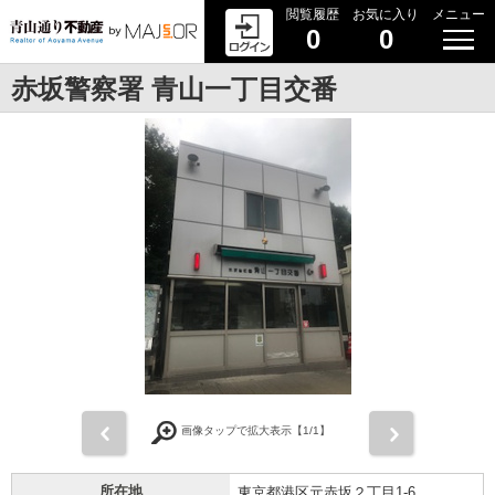
閲覧履歴
お気に入り
メニュー
0
0
赤坂警察署 青山一丁目交番
前
次
画像タップで拡大表示【
1
/1】
所在地
東京都港区元赤坂２丁目1-6