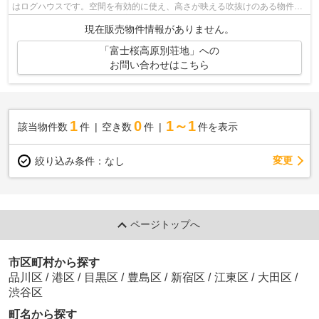
はログハウスです。空間を有効的に使え、高さが映える吹抜けのある物件で
す。南都留郡鳴沢村エリアや富士急行...
現在販売物件情報がありません。
「富士桜高原別荘地」への
お問い合わせはこちら
1
0
1～1
該当物件数
件
空き数
件
件を表示
変更
絞り込み条件：
なし
ページトップへ
市区町村から探す
品川区
/
港区
/
目黒区
/
豊島区
/
新宿区
/
江東区
/
大田区
/
渋谷区
町名から探す