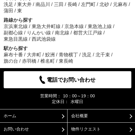
洗足
/
東大井
/
南品川
/
三田
/
長崎
/
左門町
/
北砂
/
元麻布
/
蒲田
/
東
路線から探す
京浜東北線
/
東急大井町線
/
京急本線
/
東急池上線
/
副都心線
/
りんかい線
/
南北線
/
都営大江戸線
/
東急目黒線
/
西武池袋線
駅から探す
麻布十番
/
大井町
/
鮫洲
/
青物横丁
/
洗足
/
北千束
/
旗の台
/
赤羽橋
/
椎名町
/
東長崎
電話でお問い合わせ
営業時間：
10：00～19：00
定休日：
水曜日
ホーム
会社概要
お問い合わせ
物件リクエスト