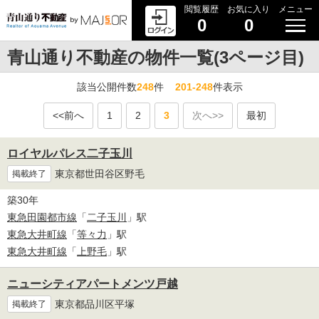
閲覧履歴
お気に入り
メニュー
0
0
青山通り不動産の物件一覧(3ページ目)
該当公開件数
248
件
201-248
件表示
<<前へ
1
2
3
次へ>>
最初
ロイヤルパレス二子玉川
東京都世田谷区野毛
掲載終了
築30年
東急田園都市線
「
二子玉川
」駅
東急大井町線
「
等々力
」駅
東急大井町線
「
上野毛
」駅
ニューシティアパートメンツ戸越
東京都品川区平塚
掲載終了