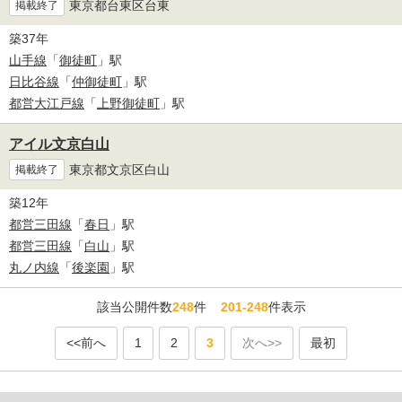
東京都台東区台東
掲載終了
築37年
山手線
「
御徒町
」駅
日比谷線
「
仲御徒町
」駅
都営大江戸線
「
上野御徒町
」駅
アイル文京白山
東京都文京区白山
掲載終了
築12年
都営三田線
「
春日
」駅
都営三田線
「
白山
」駅
丸ノ内線
「
後楽園
」駅
該当公開件数
248
件
201-248
件表示
<<前へ
1
2
3
次へ>>
最初