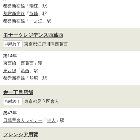
都営新宿線
「
瑞江
」駅
都営新宿線
「
篠崎
」駅
都営新宿線
「
一之江
」駅
モナークレジデンス西葛西
東京都江戸川区西葛西
掲載終了
築14年
東西線
「
西葛西
」駅
東西線
「
葛西
」駅
都営新宿線
「
船堀
」駅
舎一丁目店舗
東京都足立区舎人
掲載終了
築47年
日暮里舎人ライナー
「
舎人
」駅
フレンシア用賀