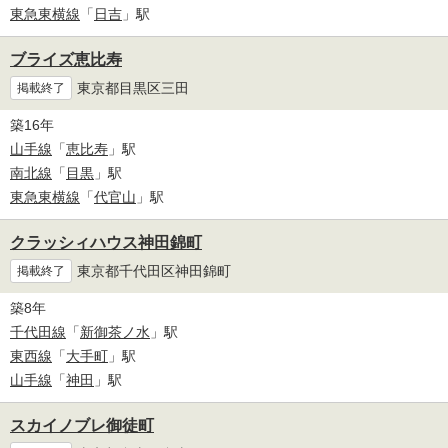
東急東横線
「
日吉
」駅
ブライズ恵比寿
東京都目黒区三田
掲載終了
築16年
山手線
「
恵比寿
」駅
南北線
「
目黒
」駅
東急東横線
「
代官山
」駅
クラッシィハウス神田錦町
東京都千代田区神田錦町
掲載終了
築8年
千代田線
「
新御茶ノ水
」駅
東西線
「
大手町
」駅
山手線
「
神田
」駅
スカイノブレ御徒町