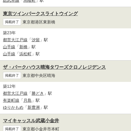
総武本線
「
馬喰町
」駅
東京ツインパークスライトウイング
東京都港区東新橋
掲載終了
築23年
都営大江戸線
「
汐留
」駅
山手線
「
新橋
」駅
山手線
「
浜松町
」駅
ザ・パークハウス晴海タワーズクロノレジデンス
東京都中央区晴海
掲載終了
築12年
都営大江戸線
「
勝どき
」駅
有楽町線
「
月島
」駅
ゆりかもめ
「
新豊洲
」駅
マイキャッスル武蔵小金井
東京都小金井市本町
掲載終了