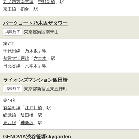
丸ノ内方南支線
「
中野新橋
」駅
京王線
「
初台
」駅
パークコート乃木坂ザタワー
東京都港区南青山
掲載終了
築7年
千代田線
「
乃木坂
」駅
都営大江戸線
「
六本木
」駅
日比谷線
「
六本木
」駅
ライオンズマンション飯田橋
東京都新宿区東五軒町
掲載終了
築44年
有楽町線
「
江戸川橋
」駅
総武線
「
飯田橋
」駅
東西線
「
神楽坂
」駅
GENOVIA渋谷笹塚skygarden