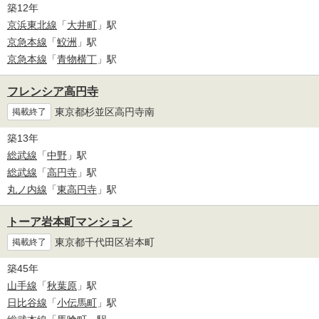
築12年
京浜東北線
「
大井町
」駅
京急本線
「
鮫洲
」駅
京急本線
「
青物横丁
」駅
フレンシア高円寺
東京都杉並区高円寺南
掲載終了
築13年
総武線
「
中野
」駅
総武線
「
高円寺
」駅
丸ノ内線
「
東高円寺
」駅
トーア岩本町マンション
東京都千代田区岩本町
掲載終了
築45年
山手線
「
秋葉原
」駅
日比谷線
「
小伝馬町
」駅