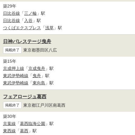
築29年
日比谷線
「
三ノ輪
」駅
日比谷線
「
入谷
」駅
つくばエクスプレス
「
浅草
」駅
日神パレステージ曳舟
東京都墨田区八広
掲載終了
築15年
京成押上線
「
京成曳舟
」駅
東武伊勢崎線
「
曳舟
」駅
東武伊勢崎線
「
東向島
」駅
フェアロージュ葛西
東京都江戸川区南葛西
掲載終了
築30年
京葉線
「
葛西臨海公園
」駅
東西線
「
葛西
」駅