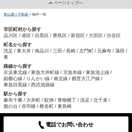
ページトップへ
青山通り不動産
>
物件一覧
市区町村から探す
品川区
/
港区
/
目黒区
/
豊島区
/
新宿区
/
大田区
/
渋谷区
町名から探す
洗足
/
東大井
/
南品川
/
三田
/
長崎
/
左門町
/
元麻布
/
蒲田
/
東
路線から探す
京浜東北線
/
東急大井町線
/
京急本線
/
東急池上線
/
副都心線
/
りんかい線
/
南北線
/
都営大江戸線
/
東急目黒線
/
西武池袋線
駅から探す
麻布十番
/
大井町
/
鮫洲
/
青物横丁
/
洗足
/
北千束
/
旗の台
/
赤羽橋
/
椎名町
/
東長崎
電話でお問い合わせ