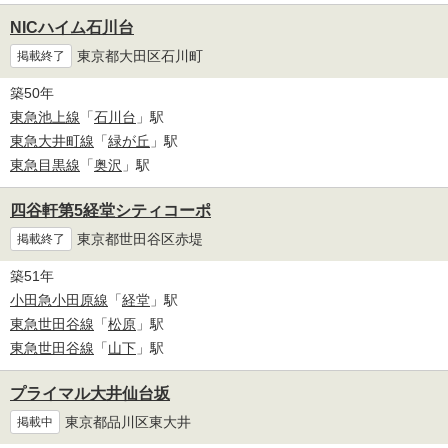
NICハイム石川台
東京都大田区石川町
掲載終了
築50年
東急池上線
「
石川台
」駅
東急大井町線
「
緑が丘
」駅
東急目黒線
「
奥沢
」駅
四谷軒第5経堂シティコーポ
東京都世田谷区赤堤
掲載終了
築51年
小田急小田原線
「
経堂
」駅
東急世田谷線
「
松原
」駅
東急世田谷線
「
山下
」駅
プライマル大井仙台坂
東京都品川区東大井
掲載中