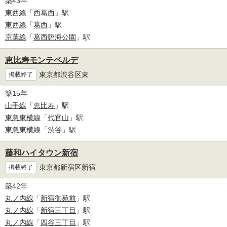
築43年
東西線
「
西葛西
」駅
東西線
「
葛西
」駅
京葉線
「
葛西臨海公園
」駅
恵比寿モンテベルデ
東京都渋谷区東
掲載終了
築15年
山手線
「
恵比寿
」駅
東急東横線
「
代官山
」駅
東急東横線
「
渋谷
」駅
藤和ハイタウン新宿
東京都新宿区新宿
掲載終了
築42年
丸ノ内線
「
新宿御苑前
」駅
丸ノ内線
「
新宿三丁目
」駅
丸ノ内線
「
四谷三丁目
」駅