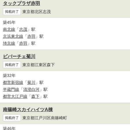
タックプラザ赤羽
東京都北区志茂
掲載終了
築45年
南北線
「
志茂
」駅
京浜東北線
「
赤羽
」駅
埼京線
「
赤羽
」駅
ビバーチェ菊川
東京都江東区森下
掲載終了
築32年
都営新宿線
「
菊川
」駅
半蔵門線
「
清澄白河
」駅
都営大江戸線
「
森下
」駅
南篠崎スカイハイツA棟
東京都江戸川区南篠崎町
掲載終了
築46年