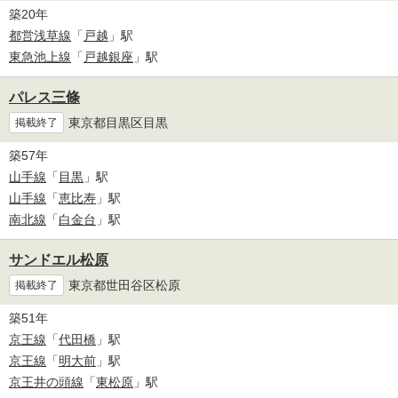
築20年
都営浅草線
「
戸越
」駅
東急池上線
「
戸越銀座
」駅
パレス三條
東京都目黒区目黒
掲載終了
築57年
山手線
「
目黒
」駅
山手線
「
恵比寿
」駅
南北線
「
白金台
」駅
サンドエル松原
東京都世田谷区松原
掲載終了
築51年
京王線
「
代田橋
」駅
京王線
「
明大前
」駅
京王井の頭線
「
東松原
」駅