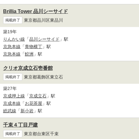
Brillia Tower 品川シーサイド
東京都品川区東品川
掲載終了
築19年
りんかい線
「
品川シーサイド
」駅
京急本線
「
青物横丁
」駅
京急本線
「
鮫洲
」駅
クリオ京成立石壱番館
東京都葛飾区東立石
掲載終了
築27年
京成押上線
「
京成立石
」駅
京成本線
「
お花茶屋
」駅
総武線
「
新小岩
」駅
千束４丁目戸建
東京都台東区千束
掲載終了