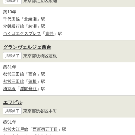
東京都足立区綾瀬
掲載終了
築10年
千代田線
「
北綾瀬
」駅
常磐緩行線
「
綾瀬
」駅
つくばエクスプレス
「
青井
」駅
グランヴェルジェ西台
東京都板橋区蓮根
掲載終了
築31年
都営三田線
「
西台
」駅
都営三田線
「
蓮根
」駅
埼京線
「
浮間舟渡
」駅
エフビル
東京都渋谷区本町
掲載終了
築51年
都営大江戸線
「
西新宿五丁目
」駅