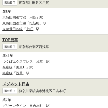
東京都世田谷区用賀
掲載終了
築8年
東急田園都市線
「
用賀
」駅
東急田園都市線
「
桜新町
」駅
東急世田谷線
「
上町
」駅
TOP浅草
東京都台東区西浅草
掲載終了
築41年
つくばエクスプレス
「
浅草
」駅
銀座線
「
田原町
」駅
銀座線
「
浅草
」駅
メゾネット日吉
神奈川県横浜市港北区日吉本町
掲載終了
築7年
グリーンライン
「
日吉本町
」駅