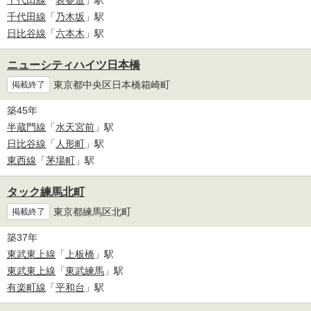
千代田線
「
表参道
」駅
千代田線
「
乃木坂
」駅
日比谷線
「
六本木
」駅
ニューシティハイツ日本橋
東京都中央区日本橋箱崎町
掲載終了
築45年
半蔵門線
「
水天宮前
」駅
日比谷線
「
人形町
」駅
東西線
「
茅場町
」駅
タック練馬北町
東京都練馬区北町
掲載終了
築37年
東武東上線
「
上板橋
」駅
東武東上線
「
東武練馬
」駅
有楽町線
「
平和台
」駅