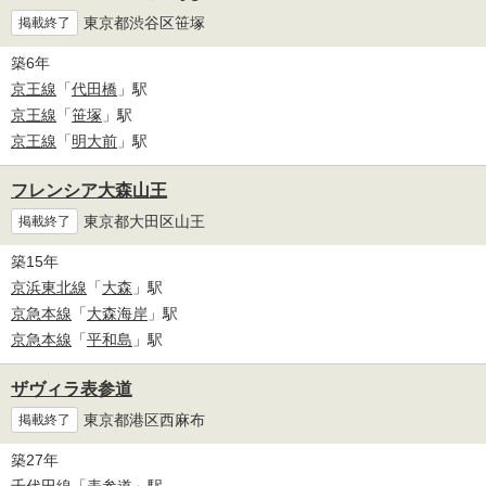
東京都渋谷区笹塚
掲載終了
築6年
京王線
「
代田橋
」駅
京王線
「
笹塚
」駅
京王線
「
明大前
」駅
フレンシア大森山王
東京都大田区山王
掲載終了
築15年
京浜東北線
「
大森
」駅
京急本線
「
大森海岸
」駅
京急本線
「
平和島
」駅
ザヴィラ表参道
東京都港区西麻布
掲載終了
築27年