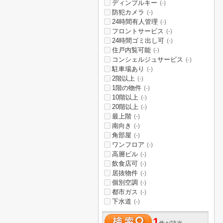
ディンプルキー
(-)
防犯カメラ
(-)
24時間有人管理
(-)
フロントサービス
(-)
24時間ゴミ出し可
(-)
住戸内覧可能
(-)
コンシェルジュサービス
(-)
駐車場あり
(-)
2階以上
(-)
1階の物件
(-)
10階以上
(-)
20階以上
(-)
最上階
(-)
南向き
(-)
角部屋
(-)
ワンフロア
(-)
高層ビル
(-)
飲食店可
(-)
居抜物件
(-)
個別空調
(-)
都市ガス
(-)
下水道
(-)
1