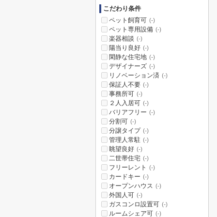
こだわり条件
ペット飼育可
(-)
ペット専用設備
(-)
楽器相談
(-)
陽当り良好
(-)
閑静な住宅地
(-)
デザイナーズ
(-)
リノベーション済
(-)
保証人不要
(-)
事務所可
(-)
２人入居可
(-)
バリアフリー
(-)
分割可
(-)
分譲タイプ
(-)
管理人常駐
(-)
眺望良好
(-)
二世帯住宅
(-)
フリーレント
(-)
カードキー
(-)
オープンハウス
(-)
外国人可
(-)
ガスコンロ設置可
(-)
ルームシェア可
(-)