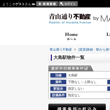
ようこそ
ゲスト
さん
青山通り不動産
>
(賃貸)路線・駅から探
大島駅物件一覧
沿線
大島駅
賃料
下限なし～上限なし
駅徒歩
指定しない
設備条件
指定なし