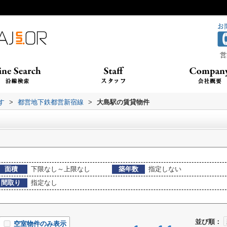
営
す
>
都営地下鉄都営新宿線
>
大島駅の賃貸物件
面積
下限なし～上限なし
築年数
指定しない
間取り
指定なし
並び順：
空室物件のみ表示