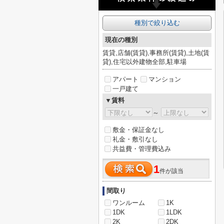
種別で絞り込む
現在の種別
賃貸,店舗(賃貸),事務所(賃貸),土地(賃
貸),住宅以外建物全部,駐車場
アパート
マンション
一戸建て
▼賃料
～
敷金・保証金なし
礼金・敷引なし
共益費・管理費込み
1
件が該当
間取り
ワンルーム
1K
1DK
1LDK
2K
2DK