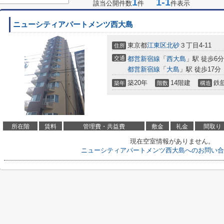
1
1-1
該当公開件数
件
件表示
ニューシティアパートメンツ西大島
東京都
江東区
北砂
３丁目4-11
住所
交通
都営新宿線
「
西大島
」駅 徒歩6分
都営新宿線
「
大島
」駅 徒歩17分
築20年
14階建
鉄
築年
階数
構造
所在階
賃料
管理費・共益費
敷金
礼金
間取り
現在空室情報がありません。
ニューシティアパートメンツ西大島へのお問い合