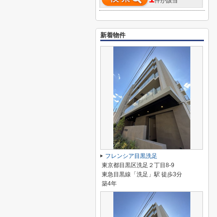
件が該当
新着物件
フレンシア目黒洗足
東京都目黒区洗足２丁目8-9
東急目黒線「洗足」駅 徒歩3分
築4年