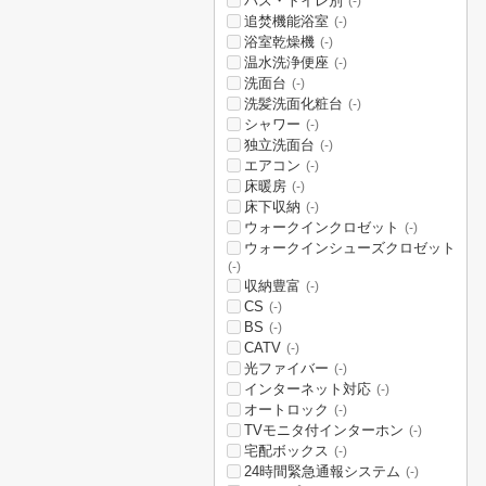
バス・トイレ別
(-)
追焚機能浴室
(-)
浴室乾燥機
(-)
温水洗浄便座
(-)
洗面台
(-)
洗髪洗面化粧台
(-)
シャワー
(-)
独立洗面台
(-)
エアコン
(-)
床暖房
(-)
床下収納
(-)
ウォークインクロゼット
(-)
ウォークインシューズクロゼット
(-)
収納豊富
(-)
CS
(-)
BS
(-)
CATV
(-)
光ファイバー
(-)
インターネット対応
(-)
オートロック
(-)
TVモニタ付インターホン
(-)
宅配ボックス
(-)
24時間緊急通報システム
(-)