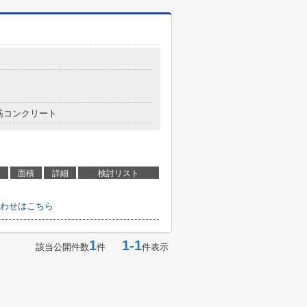
筋コンクリート
面積
詳細
検討リスト
わせはこちら
1
1-1
該当公開件数
件
件表示