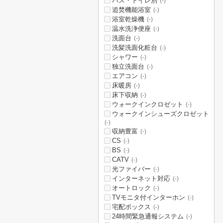
バス・トイレ別
(-)
追焚機能浴室
(-)
浴室乾燥機
(-)
温水洗浄便座
(-)
洗面台
(-)
洗髪洗面化粧台
(-)
シャワー
(-)
独立洗面台
(-)
エアコン
(-)
床暖房
(-)
床下収納
(-)
ウォークインクロゼット
(-)
ウォークインシューズクロゼット
(-)
収納豊富
(-)
CS
(-)
BS
(-)
CATV
(-)
光ファイバー
(-)
インターネット対応
(-)
オートロック
(-)
TVモニタ付インターホン
(-)
宅配ボックス
(-)
24時間緊急通報システム
(-)