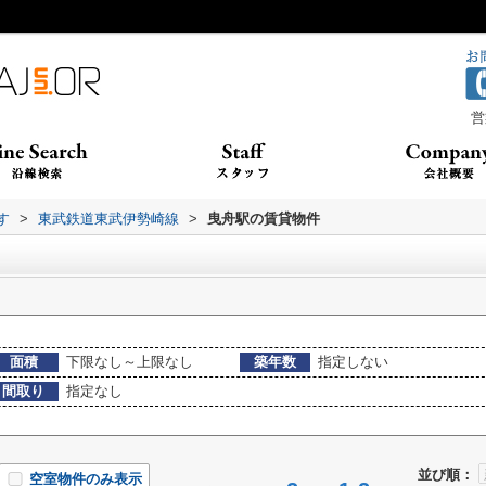
営
す
>
東武鉄道東武伊勢崎線
>
曳舟駅の賃貸物件
面積
下限なし～上限なし
築年数
指定しない
間取り
指定なし
並び順：
空室物件のみ表示