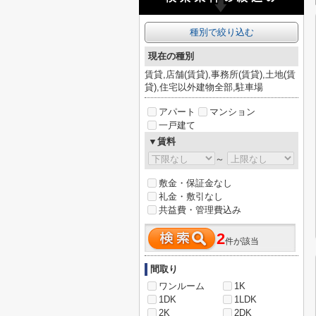
種別で絞り込む
現在の種別
賃貸,店舗(賃貸),事務所(賃貸),土地(賃
貸),住宅以外建物全部,駐車場
アパート
マンション
一戸建て
▼賃料
～
敷金・保証金なし
礼金・敷引なし
共益費・管理費込み
2
件が該当
間取り
ワンルーム
1K
1DK
1LDK
2K
2DK