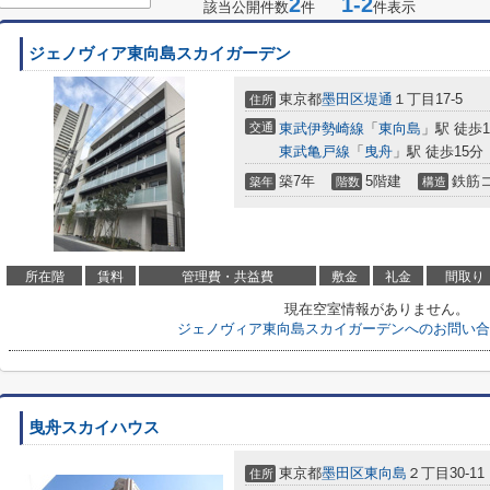
2
1-2
該当公開件数
件
件表示
ジェノヴィア東向島スカイガーデン
東京都
墨田区
堤通
１丁目17-5
住所
交通
東武伊勢崎線
「
東向島
」駅 徒歩1
東武亀戸線
「
曳舟
」駅 徒歩15分
築7年
5階建
鉄筋
築年
階数
構造
所在階
賃料
管理費・共益費
敷金
礼金
間取り
現在空室情報がありません。
ジェノヴィア東向島スカイガーデンへのお問い合
曳舟スカイハウス
東京都
墨田区
東向島
２丁目30-11
住所