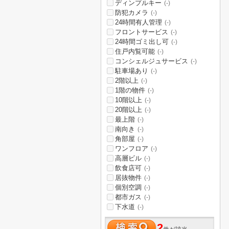
ディンプルキー
(-)
防犯カメラ
(-)
24時間有人管理
(-)
フロントサービス
(-)
24時間ゴミ出し可
(-)
住戸内覧可能
(-)
コンシェルジュサービス
(-)
駐車場あり
(-)
2階以上
(-)
1階の物件
(-)
10階以上
(-)
20階以上
(-)
最上階
(-)
南向き
(-)
角部屋
(-)
ワンフロア
(-)
高層ビル
(-)
飲食店可
(-)
居抜物件
(-)
個別空調
(-)
都市ガス
(-)
下水道
(-)
2