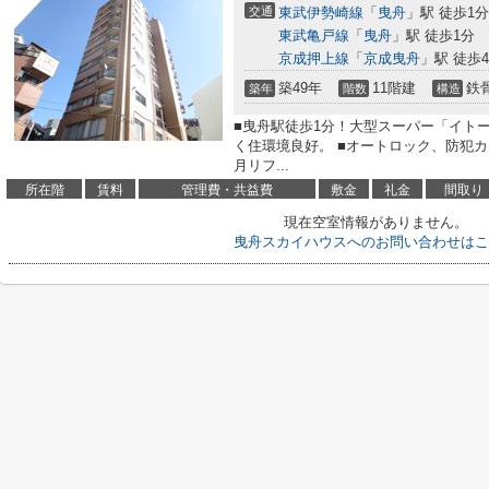
交通
東武伊勢崎線
「
曳舟
」駅 徒歩1分
東武亀戸線
「
曳舟
」駅 徒歩1分
京成押上線
「
京成曳舟
」駅 徒歩
築49年
11階建
鉄
築年
階数
構造
■曳舟駅徒歩1分！大型スーパー「イト
く住環境良好。 ■オートロック、防犯カメ
月リフ...
所在階
賃料
管理費・共益費
敷金
礼金
間取り
現在空室情報がありません。
曳舟スカイハウスへのお問い合わせはこ