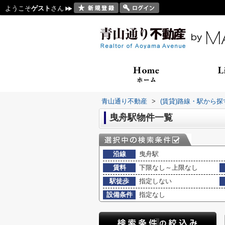
ようこそ
ゲスト
さん
青山通り不動産
>
(賃貸)路線・駅から探
曳舟駅物件一覧
沿線
曳舟駅
賃料
下限なし～上限なし
駅徒歩
指定しない
設備条件
指定なし