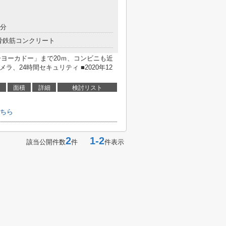
4分
骨鉄筋コンクリート
ーヨーカドー」まで20ｍ、コンビニも近
ラ、24時間セキュリティ ■2020年12
面積
詳細
検討リスト
ちら
2
1-2
該当公開件数
件
件表示