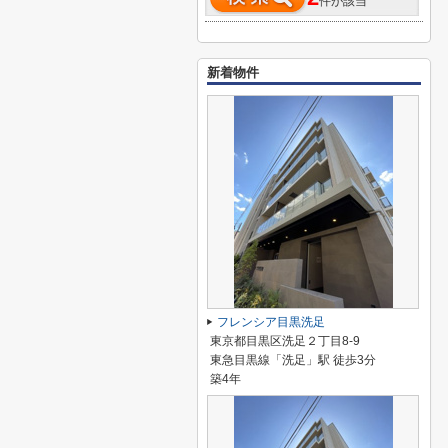
件が該当
新着物件
フレンシア目黒洗足
東京都目黒区洗足２丁目8-9
東急目黒線「洗足」駅 徒歩3分
築4年