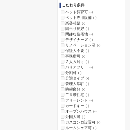
こだわり条件
ペット飼育可
(-)
ペット専用設備
(-)
楽器相談
(-)
陽当り良好
(-)
閑静な住宅地
(-)
デザイナーズ
(-)
リノベーション済
(-)
保証人不要
(-)
事務所可
(-)
２人入居可
(-)
バリアフリー
(-)
分割可
(-)
分譲タイプ
(-)
管理人常駐
(-)
眺望良好
(-)
二世帯住宅
(-)
フリーレント
(-)
カードキー
(-)
オープンハウス
(-)
外国人可
(-)
ガスコンロ設置可
(-)
ルームシェア可
(-)