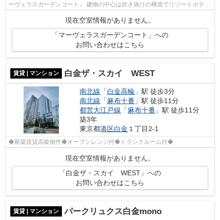
ーヴェラスガーデンコート』 建物の中心は吹き抜けの構造でリゾートホテル
のような雰囲気です。 コンビニま...
現在空室情報がありません。
「マーヴェラスガーデンコート」への
お問い合わせはこちら
白金ザ・スカイ WEST
賃貸 | マンション
南北線
「
白金高輪
」駅 徒歩3分
南北線
「
麻布十番
」駅 徒歩11分
都営大江戸線
「
麻布十番
」駅 徒歩11分
築3年
東京都
港区
白金
１丁目2-1
◆新築賃貸高級物件◆オーブンレンジ付◆トランクルーム付◆
現在空室情報がありません。
「白金ザ・スカイ WEST」への
お問い合わせはこちら
パークリュクス白金mono
賃貸 | マンション