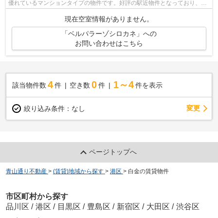
優れているマンションタイプの物件です。好評の駅近物件となっており、駅
より徒歩8分に立地しています。こちら...
現在空室情報がありません。
「ベルパラーゾシロカネ」への
お問い合わせはこちら
4
0
1～4
該当物件数
件
空き数
件
件を表示
変更
絞り込み条件：
なし
ページトップへ
青山通り不動産
>
(賃貸)地域から探す
>
港区
>
白金の賃貸物件
市区町村から探す
品川区
/
港区
/
目黒区
/
豊島区
/
新宿区
/
大田区
/
渋谷区