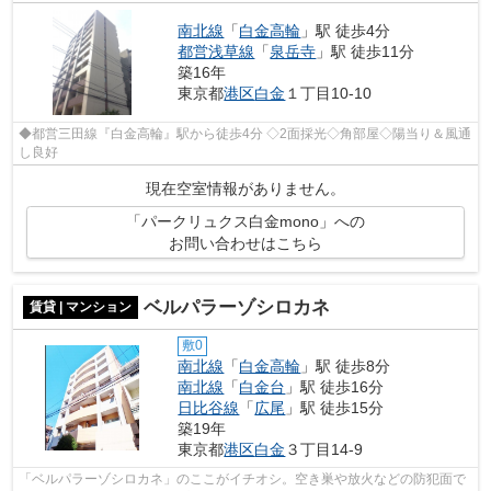
南北線
「
白金高輪
」駅 徒歩4分
都営浅草線
「
泉岳寺
」駅 徒歩11分
築16年
東京都
港区
白金
１丁目10-10
◆都営三田線『白金高輪』駅から徒歩4分 ◇2面採光◇角部屋◇陽当り＆風通
し良好
現在空室情報がありません。
「パークリュクス白金mono」への
お問い合わせはこちら
ベルパラーゾシロカネ
賃貸 | マンション
敷0
南北線
「
白金高輪
」駅 徒歩8分
南北線
「
白金台
」駅 徒歩16分
日比谷線
「
広尾
」駅 徒歩15分
築19年
東京都
港区
白金
３丁目14-9
「ベルパラーゾシロカネ」のここがイチオシ。空き巣や放火などの防犯面で