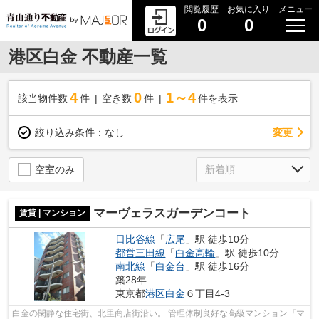
閲覧履歴
お気に入り
メニュー
0
0
港区白金 不動産一覧
4
0
1～4
該当物件数
件
空き数
件
件を表示
変更
絞り込み条件：
なし
空室のみ
マーヴェラスガーデンコート
賃貸 | マンション
日比谷線
「
広尾
」駅 徒歩10分
都営三田線
「
白金高輪
」駅 徒歩10分
南北線
「
白金台
」駅 徒歩16分
築28年
東京都
港区
白金
６丁目4-3
白金の閑静な住宅街、北里商店街沿い。 管理体制良好な高級マンション『マ