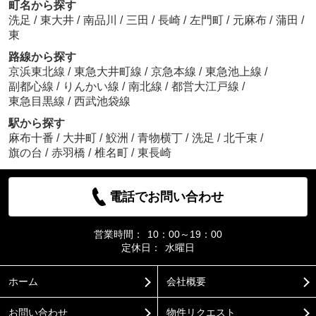
町名から探す
洗足
/
東大井
/
南品川
/
三田
/
長崎
/
左門町
/
元麻布
/
蒲田
/
東
路線から探す
京浜東北線
/
東急大井町線
/
京急本線
/
東急池上線
/
副都心線
/
りんかい線
/
南北線
/
都営大江戸線
/
東急目黒線
/
西武池袋線
駅から探す
麻布十番
/
大井町
/
鮫洲
/
青物横丁
/
洗足
/
北千束
/
旗の台
/
赤羽橋
/
椎名町
/
東長崎
電話でお問い合わせ
営業時間：
10：00～19：00
定休日：
水曜日
ホーム
会社概要
お問い合わせ
物件リクエスト