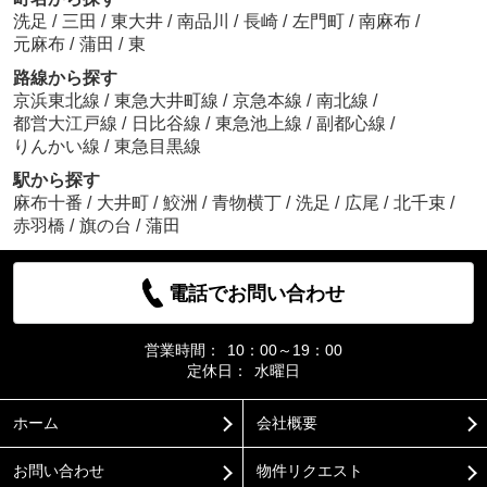
洗足
/
三田
/
東大井
/
南品川
/
長崎
/
左門町
/
南麻布
/
元麻布
/
蒲田
/
東
路線から探す
京浜東北線
/
東急大井町線
/
京急本線
/
南北線
/
都営大江戸線
/
日比谷線
/
東急池上線
/
副都心線
/
りんかい線
/
東急目黒線
駅から探す
麻布十番
/
大井町
/
鮫洲
/
青物横丁
/
洗足
/
広尾
/
北千束
/
赤羽橋
/
旗の台
/
蒲田
電話でお問い合わせ
営業時間：
10：00～19：00
定休日：
水曜日
ホーム
会社概要
お問い合わせ
物件リクエスト