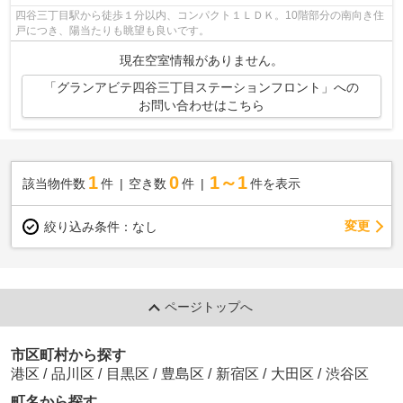
四谷三丁目駅から徒歩１分以内、コンパクト１ＬＤＫ。10階部分の南向き住
戸につき、陽当たりも眺望も良いです。
現在空室情報がありません。
「グランアビテ四谷三丁目ステーションフロント」への
お問い合わせはこちら
1
0
1～1
該当物件数
件
空き数
件
件を表示
変更
絞り込み条件：
なし
ページトップへ
市区町村から探す
港区
/
品川区
/
目黒区
/
豊島区
/
新宿区
/
大田区
/
渋谷区
町名から探す