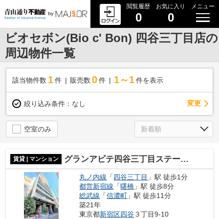
閲覧履歴
お気に入り
メニュー
0
0
ビオセボン(Bio c' Bon) 四谷三丁目店の
周辺物件一覧
1
0
1～1
該当物件数
件
販売数
件
件を表示
変更
絞り込み条件：
なし
空室のみ
グランアビテ四谷三丁目ステーションフロント
賃貸 | マンション
丸ノ内線
「
四谷三丁目
」駅 徒歩1分
都営新宿線
「
曙橋
」駅 徒歩8分
総武線
「
信濃町
」駅 徒歩11分
築21年
東京都
新宿区
四谷
３丁目9-10