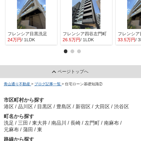
フレンシア目黒洗足
フレンシア四谷左門町
フレンシア
24万円
/ 1LDK
26.5万円
/ 1LDK
33.5万円
/ 
ページトップへ
青山通り不動産
>
ブログ記事一覧
>
住宅ローン基礎知識②
市区町村から探す
港区
/
品川区
/
目黒区
/
豊島区
/
新宿区
/
大田区
/
渋谷区
町名から探す
洗足
/
三田
/
東大井
/
南品川
/
長崎
/
左門町
/
南麻布
/
元麻布
/
蒲田
/
東
路線から探す