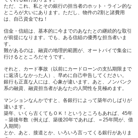
ただ、これ、私とその銀行の担当者のホット・ライン的な
ところが大いにあります。ただし、物件の2割と諸費用
は、自己資金でね！
信金・信組は、基本的に今までのあなたとの継続的な取引
が前提になります。でも、ある信組の優秀な担当者いま
す。
難があるのは、融資の地理的範囲が、オートバイで集金に
行けるとところだそうです。
それと、カード事故（以前にカードローンの支払期限まで
に返済しなかった人）、早めに自己申告してください。
銀行も正直な人には、心象が違います。あと、ノンバンク
系の融資、融資担当者があなたの人間性を見極めます。
マンションなんかですと、各銀行によって築年のしばりが
違います。
築年、いくら古くてもＯＫ！というところもあれば、45年
－築後年数（例えば、築後20年であれば、＝25年間が、借
入期間）
とか、あと、接道とか、いろいろ言ってくる銀行がありま