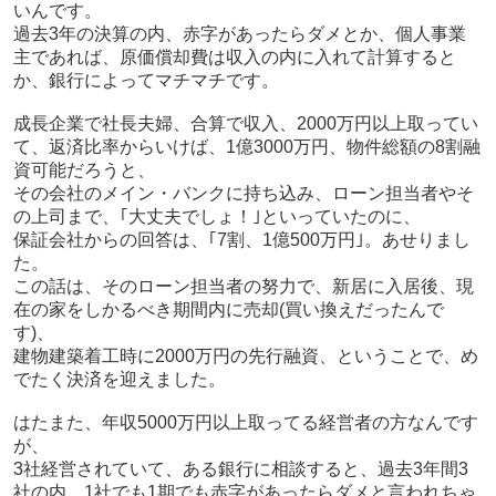
いんです。
過去3年の決算の内、赤字があったらダメとか、個人事業
主であれば、原価償却費は収入の内に入れて計算すると
か、銀行によってマチマチです。
成長企業で社長夫婦、合算で収入、2000万円以上取ってい
て、返済比率からいけば、1億3000万円、物件総額の8割融
資可能だろうと、
その会社のメイン・バンクに持ち込み、ローン担当者やそ
の上司まで、｢大丈夫でしょ！｣といっていたのに、
保証会社からの回答は、｢7割、1億500万円｣。あせりまし
た。
この話は、そのローン担当者の努力で、新居に入居後、現
在の家をしかるべき期間内に売却(買い換えだったんで
す)、
建物建築着工時に2000万円の先行融資、ということで、め
でたく決済を迎えました。
はたまた、年収5000万円以上取ってる経営者の方なんです
が、
3社経営されていて、ある銀行に相談すると、過去3年間3
社の内、1社でも1期でも赤字があったらダメと言われちゃ