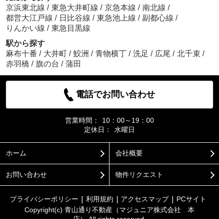
京浜東北線
/
東急大井町線
/
京急本線
/
南北線
/
都営大江戸線
/
日比谷線
/
東急池上線
/
副都心線
/
りんかい線
/
東急目黒線
駅から探す
麻布十番
/
大井町
/
鮫洲
/
青物横丁
/
洗足
/
広尾
/
北千束
/
赤羽橋
/
旗の台
/
蒲田
電話でお問い合わせ
営業時間：
10：00～19：00
定休日：
水曜日
ホーム
会社概要
お問い合わせ
物件リクエスト
プライバシーポリシー
利用規約
アクセスマップ
PCサイト
Copyright(c) 青山通り不動産（マジュニア株式会社 本