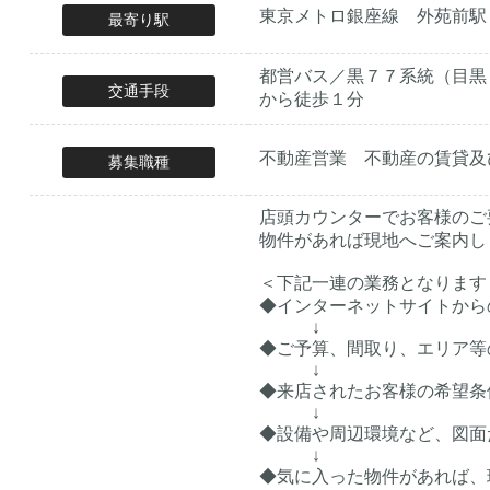
東京メトロ銀座線 外苑前駅
最寄り駅
都営バス／黒７７系統（目黒
交通手段
から徒歩１分
不動産営業 不動産の賃貸及
募集職種
店頭カウンターでお客様のご
物件があれば現地へご案内し
＜下記一連の業務となります
◆インターネットサイトから
↓
◆ご予算、間取り、エリア等
↓
◆来店されたお客様の希望条
↓
◆設備や周辺環境など、図面
↓
◆気に入った物件があれば、