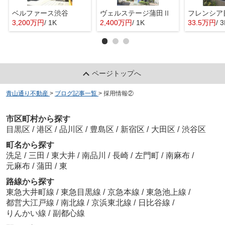
ベルファース渋谷
ヴェルステージ蒲田Ⅱ
フレンシア
3,200万円
/ 1K
2,400万円
/ 1K
33.5万円
/ 
ページトップへ
青山通り不動産
>
ブログ記事一覧
>
採用情報②
市区町村から探す
目黒区
/
港区
/
品川区
/
豊島区
/
新宿区
/
大田区
/
渋谷区
町名から探す
洗足
/
三田
/
東大井
/
南品川
/
長崎
/
左門町
/
南麻布
/
元麻布
/
蒲田
/
東
路線から探す
東急大井町線
/
東急目黒線
/
京急本線
/
東急池上線
/
都営大江戸線
/
南北線
/
京浜東北線
/
日比谷線
/
りんかい線
/
副都心線