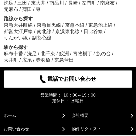
洗足
/
三田
/
東大井
/
南品川
/
長崎
/
左門町
/
南麻布
/
元麻布
/
蒲田
/
東
路線から探す
東急大井町線
/
東急目黒線
/
京急本線
/
東急池上線
/
都営大江戸線
/
南北線
/
京浜東北線
/
日比谷線
/
りんかい線
/
副都心線
駅から探す
麻布十番
/
洗足
/
北千束
/
鮫洲
/
青物横丁
/
旗の台
/
大井町
/
広尾
/
赤羽橋
/
京急蒲田
電話でお問い合わせ
営業時間：
10：00～19：00
定休日：
水曜日
ホーム
会社概要
お問い合わせ
物件リクエスト